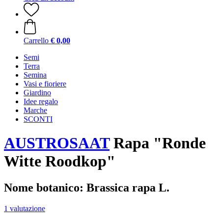
Carrello
€ 0,00
Semi
Terra
Semina
Vasi e fioriere
Giardino
Idee regalo
Marche
SCONTI
AUSTROSAAT
Rapa "Ronde
Witte Roodkop"
Nome botanico: Brassica rapa L.
1 valutazione