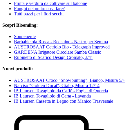
Frutta e verdura da coltivare sul balcone
Funghi nel prato: cosa fare?
Tutti pazzi per i fiori secchi
Scopri Bloomling:
Sonnenerde
Barbabietola Rossa - Redshine - Nastro per Semina
AUSTROSAAT Cetriolo Bio - Telegraph Improved
GARDENA Irrigatore Circolare Samba Classic
Rubinetto di Scarico Design Cromato, 3/4''
Nuovi prodotti:
AUSTROSAAT Croco "Snowbunting", Bianco, Misura 5/+
Narciso "Golden Ducat", Giallo, Misura 12/14
IB Laursen Tovagliolo da Caffè - Foglia di Quercia
IB Laursen Tovagliolo di Carta - Lavanda
IB Laursen Cassetta in Legno con Manico Trasversale