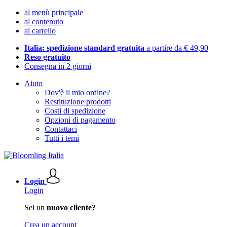
al menù principale
al contenuto
al carrello
Italia: spedizione standard gratuita
a partire da € 49,90
Reso gratuito
Consegna in 2 giorni
Aiuto
Dov'è il mio ordine?
Restituzione prodotti
Costi di spedizione
Opzioni di pagamento
Contattaci
Tutti i temi
Login
Login
Sei un
nuovo cliente?
Crea un account