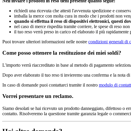
Nell'inviare i prodotti in reso tieni presente quanto segue:
richiedi una ricevuta che attesti l'avvenuta spedizione e conserv
imballa la merce con molta cura in modo che i prodotti non veng
quando si effettua il reso di dispositivi elettronici, questi 
nel caso di merce rispedita tramite corriere, le spese di reso non
il tuo reso verrà preso in carico ed elaborato il più rapidamente p
Puoi trovare ulteriori informazioni nelle nostre
condizioni generali di 
Come posso ottenere la restituzione dei miei soldi?
L'importo verrà riaccreditato in base al metodo di pagamento selezionat
Dopo aver elaborato il tuo reso ti invieremo una conferma e la nota di c
In caso di domande puoi contattarci tramite il nostro
modulo di contat
Vorrei presentare un reclamo.
Siamo desolati se hai ricevuto un prodotto danneggiato, difettoso o erra
contatto. Risolveremo la questione tramite garanzia legale o commercia