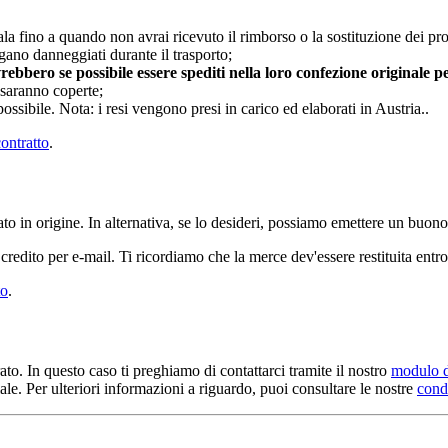
ala fino a quando non avrai ricevuto il rimborso o la sostituzione dei pro
ano danneggiati durante il trasporto;
dovrebbero se possibile essere spediti nella loro confezione originale 
 saranno coperte;
ossibile. Nota: i resi vengono presi in carico ed elaborati in Austria..
contratto
.
o in origine. In alternativa, se lo desideri, possiamo emettere un buono
redito per e-mail. Ti ricordiamo che la merce dev'essere restituita entro
to
.
to. In questo caso ti preghiamo di contattarci tramite il nostro
modulo d
le. Per ulteriori informazioni a riguardo, puoi consultare le nostre
condi