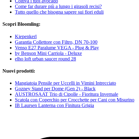
Coltiva i tuoi avocado
Come far durare più a lungo i girasoli recisi?
Tutto quello che bisogna sapere sui fiori eduli
Scopri Bloomling:
Kiepenkerl
Garantia Collettore con Filtro, DN 70-100
Venso E27 Paralume VEGA - Plug & Play
by Benson Mini Carriola - Deluxe
elho loft urban saucer round 28
Nuovi prodotti:
Mangiatoia Pensile per Uccelli in Vimini Intrecciato
Gozney Stand per Dome (Gen 2) - Black
AUSTROSAAT Trio di Cipolle - Fioritura Invernale
Scatola con Coperchio per Crocchette per Cani con Misurino
IB Laursen Lanterna con Finitura Grigia