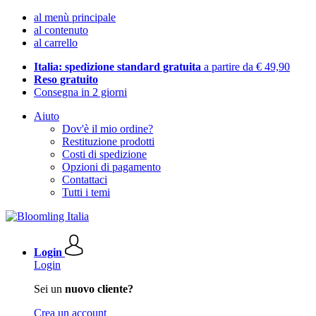
al menù principale
al contenuto
al carrello
Italia: spedizione standard gratuita
a partire da € 49,90
Reso gratuito
Consegna in 2 giorni
Aiuto
Dov'è il mio ordine?
Restituzione prodotti
Costi di spedizione
Opzioni di pagamento
Contattaci
Tutti i temi
Login
Login
Sei un
nuovo cliente?
Crea un account