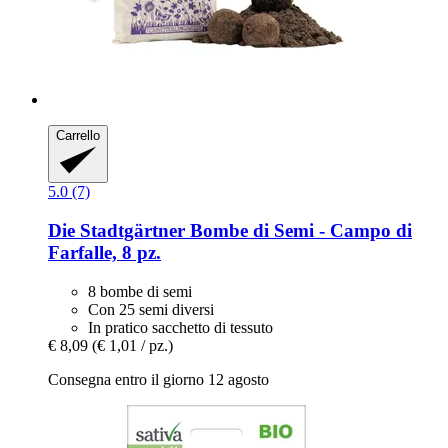
Carrello
5.0 (7)
Die Stadtgärtner
Bombe di Semi -​ Campo di
Farfalle, 8 pz.
8 bombe di semi
Con 25 semi diversi
In pratico sacchetto di tessuto
€ 8,09
(€ 1,01 / pz.)
Consegna entro il giorno 12 agosto