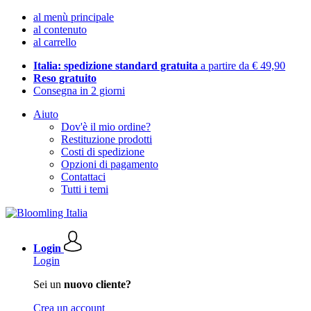
al menù principale
al contenuto
al carrello
Italia: spedizione standard gratuita
a partire da € 49,90
Reso gratuito
Consegna in 2 giorni
Aiuto
Dov'è il mio ordine?
Restituzione prodotti
Costi di spedizione
Opzioni di pagamento
Contattaci
Tutti i temi
Login
Login
Sei un
nuovo cliente?
Crea un account