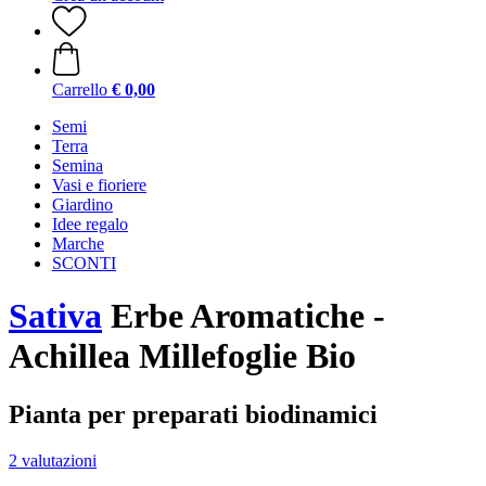
Carrello
€ 0,00
Semi
Terra
Semina
Vasi e fioriere
Giardino
Idee regalo
Marche
SCONTI
Sativa
Erbe Aromatiche -
Achillea Millefoglie Bio
Pianta per preparati biodinamici
2 valutazioni