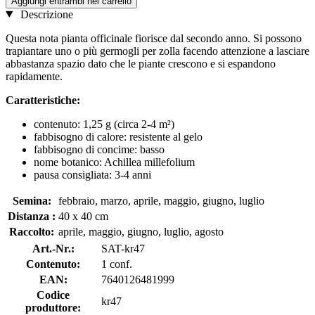
Aggiungi entrambi nel carrello
Descrizione
Questa nota pianta officinale fiorisce dal secondo anno. Si possono
trapiantare uno o più germogli per zolla facendo attenzione a lasciare
abbastanza spazio dato che le piante crescono e si espandono
rapidamente.
Caratteristiche:
contenuto: 1,25 g (circa 2-4 m²)
fabbisogno di calore: resistente al gelo
fabbisogno di concime: basso
nome botanico: Achillea millefolium
pausa consigliata: 3-4 anni
Semina:
febbraio, marzo, aprile, maggio, giugno, luglio
Distanza :
40 x 40 cm
Raccolto:
aprile, maggio, giugno, luglio, agosto
Art.-Nr.:
SAT-kr47
Contenuto:
1 conf.
EAN:
7640126481999
Codice
kr47
produttore: