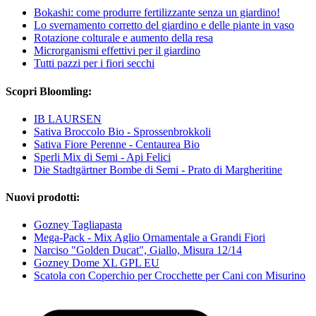
Bokashi: come produrre fertilizzante senza un giardino!
Lo svernamento corretto del giardino e delle piante in vaso
Rotazione colturale e aumento della resa
Microrganismi effettivi per il giardino
Tutti pazzi per i fiori secchi
Scopri Bloomling:
IB LAURSEN
Sativa Broccolo Bio - Sprossenbrokkoli
Sativa Fiore Perenne - Centaurea Bio
Sperli Mix di Semi - Api Felici
Die Stadtgärtner Bombe di Semi - Prato di Margheritine
Nuovi prodotti:
Gozney Tagliapasta
Mega-Pack - Mix Aglio Ornamentale a Grandi Fiori
Narciso "Golden Ducat", Giallo, Misura 12/14
Gozney Dome XL GPL EU
Scatola con Coperchio per Crocchette per Cani con Misurino