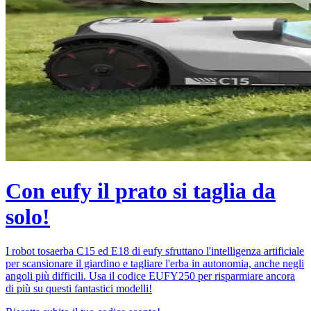
Con eufy il prato si taglia da
solo!
I robot tosaerba C15 ed E18 di eufy sfruttano l'intelligenza artificiale
per scansionare il giardino e tagliare l'erba in autonomia, anche negli
angoli più difficili. Usa il codice EUFY250 per risparmiare ancora
di più su questi fantastici modelli!