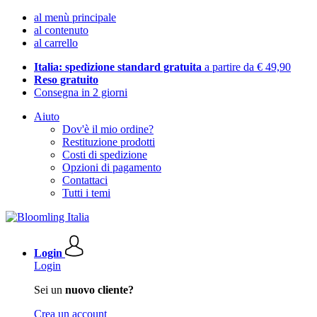
al menù principale
al contenuto
al carrello
Italia: spedizione standard gratuita
a partire da € 49,90
Reso gratuito
Consegna in 2 giorni
Aiuto
Dov'è il mio ordine?
Restituzione prodotti
Costi di spedizione
Opzioni di pagamento
Contattaci
Tutti i temi
Login
Login
Sei un
nuovo cliente?
Crea un account