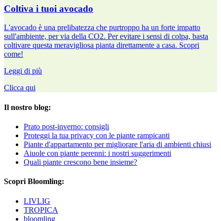
Coltiva i tuoi avocado
L'avocado è una prelibatezza che purtroppo ha un forte impatto
sull'ambiente, per via della CO2. Per evitare i sensi di colpa, basta
coltivare questa meravigliosa pianta direttamente a casa. Scopri
come!
Leggi di più
Clicca qui
Il nostro blog:
Prato post-inverno: consigli
Proteggi la tua privacy con le piante rampicanti
Piante d'appartamento per migliorare l'aria di ambienti chiusi
Aiuole con piante perenni: i nostri suggerimenti
Quali piante crescono bene insieme?
Scopri Bloomling:
LIVLIG
TROPICA
bloomling