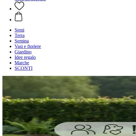
Semi
Terra
Semina
Vasi e fioriere
Giardino
Idee regalo
Marche
SCONTI