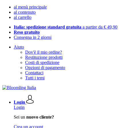
al menù principale
al contenuto
al carrello
Italia: spedizione standard gratuita
a partire da € 49,90
Reso gratuito
Consegna in 2 giorni
Aiuto
Dov'è il mio ordine?
Restituzione prodotti
Costi di spedizione
Opzioni di pagamento
Contattaci
Tutti i temi
Login
Login
Sei un
nuovo cliente?
Crea un account