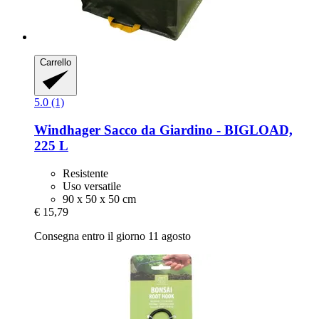
Carrello
5.0 (1)
Windhager
Sacco da Giardino -​ BIGLOAD,
225 L
Resistente
Uso versatile
90 x 50 x 50 cm
€ 15,79
Consegna entro il giorno 11 agosto