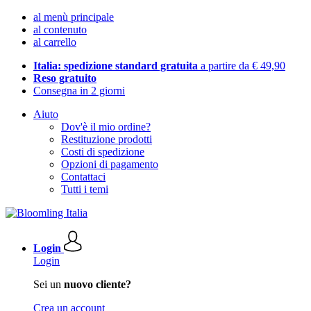
al menù principale
al contenuto
al carrello
Italia: spedizione standard gratuita
a partire da € 49,90
Reso gratuito
Consegna in 2 giorni
Aiuto
Dov'è il mio ordine?
Restituzione prodotti
Costi di spedizione
Opzioni di pagamento
Contattaci
Tutti i temi
Login
Login
Sei un
nuovo cliente?
Crea un account