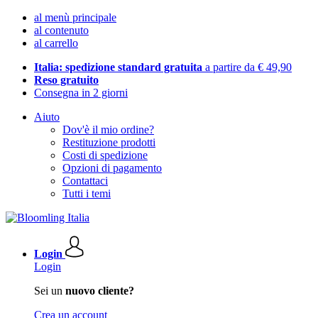
al menù principale
al contenuto
al carrello
Italia: spedizione standard gratuita
a partire da € 49,90
Reso gratuito
Consegna in 2 giorni
Aiuto
Dov'è il mio ordine?
Restituzione prodotti
Costi di spedizione
Opzioni di pagamento
Contattaci
Tutti i temi
Login
Login
Sei un
nuovo cliente?
Crea un account