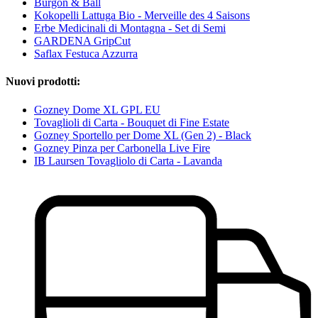
Burgon & Ball
Kokopelli Lattuga Bio - Merveille des 4 Saisons
Erbe Medicinali di Montagna - Set di Semi
GARDENA GripCut
Saflax Festuca Azzurra
Nuovi prodotti:
Gozney Dome XL GPL EU
Tovaglioli di Carta - Bouquet di Fine Estate
Gozney Sportello per Dome XL (Gen 2) - Black
Gozney Pinza per Carbonella Live Fire
IB Laursen Tovagliolo di Carta - Lavanda