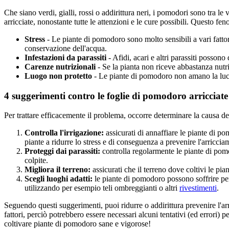
Che siano verdi, gialli, rossi o addirittura neri, i pomodori sono tra le
arricciate, nonostante tutte le attenzioni e le cure possibili. Questo fe
Stress
- Le piante di pomodoro sono molto sensibili a vari fattori
conservazione dell'acqua.
Infestazioni da parassiti
- Afidi, acari e altri parassiti possono
Carenze nutrizionali
- Se la pianta non riceve abbastanza nutri
Luogo
non protetto
- Le piante di pomodoro non amano la luce 
4 suggerimenti contro le foglie di pomodoro arricciate
Per trattare efficacemente il problema, occorre determinare la causa de
Controlla l'irrigazione:
assicurati di annaffiare le piante di p
piante a ridurre lo stress e di conseguenza a prevenire l'arriccia
Proteggi dai parassiti:
controlla regolarmente le piante di pomo
colpite.
Migliora il terreno:
assicurati che il terreno dove coltivi le pi
Scegli luoghi adatti:
le piante di pomodoro possono soffrire per 
utilizzando per esempio teli ombreggianti o altri
rivestimenti
.
Seguendo questi suggerimenti, puoi ridurre o addirittura prevenire l'a
fattori, perciò potrebbero essere necessari alcuni tentativi (ed errori)
coltivare piante di pomodoro sane e vigorose!