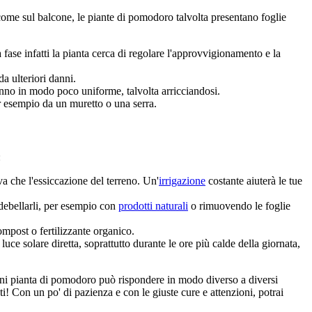
sì come sul balcone, le piante di pomodoro talvolta presentano foglie
 fase infatti la pianta cerca di regolare l'approvvigionamento e la
da ulteriori danni.
ranno in modo poco uniforme, talvolta arricciandosi.
er esempio da un muretto o una serra.
:
a che l'essiccazione del terreno. Un'
irrigazione
costante aiuterà le tue
 debellarli, per esempio con
prodotti naturali
o rimuovendo le foglie
ompost o fertilizzante organico.
luce solare diretta, soprattutto durante le ore più calde della giornata,
ogni pianta di pomodoro può rispondere in modo diverso a diversi
ti! Con un po' di pazienza e con le giuste cure e attenzioni, potrai