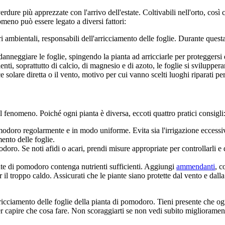
 verdure più apprezzate con l'arrivo dell'estate. Coltivabili nell'orto, co
nomeno può essere legato a diversi fattori:
 ambientali, responsabili dell'arricciamento delle foglie. Durante questa
 danneggiare le foglie, spingendo la pianta ad arricciarle per proteggersi 
enti, soprattutto di calcio, di magnesio e di azoto, le foglie si sviluppe
solare diretta o il vento, motivo per cui vanno scelti luoghi riparati p
l fenomeno. Poiché ogni pianta è diversa, eccoti quattro pratici consigli
omodoro regolarmente e in modo uniforme. Evita sia l'irrigazione eccessiv
mento delle foglie.
doro. Se noti afidi o acari, prendi misure appropriate per controllarli e
ante di pomodoro contenga nutrienti sufficienti. Aggiungi
ammendanti
, c
il troppo caldo. Assicurati che le piante siano protette dal vento e dalla 
rricciamento delle foglie della pianta di pomodoro. Tieni presente che 
 per capire che cosa fare. Non scoraggiarti se non vedi subito miglioramen