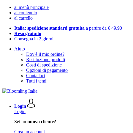
al menù principale
al contenuto
al carrello
Italia: spedizione standard gratuita
a partire da € 49,90
Reso gratuito
Consegna in 2 giorni
Aiuto
Dov'è il mio ordine?
Restituzione prodotti
Costi di spedizione
Opzioni di pagamento
Contattaci
Tutti i temi
Login
Login
Sei un
nuovo cliente?
Crea un account