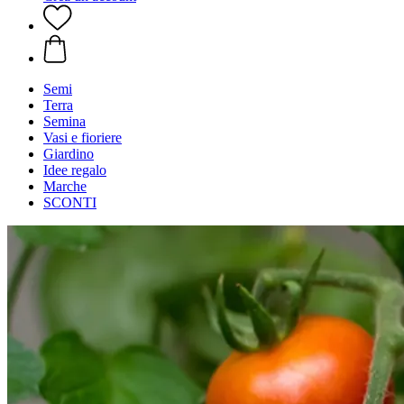
Semi
Terra
Semina
Vasi e fioriere
Giardino
Idee regalo
Marche
SCONTI