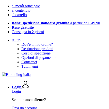
al menù principale
al contenuto
al carrello
Italia: spedizione standard gratuita
a partire da € 49,90
Reso gratuito
Consegna in 2 giorni
Aiuto
Dov'è il mio ordine?
Restituzione prodotti
Costi di spedizione
Opzioni di pagamento
Contattaci
Tutti i temi
Login
Login
Sei un
nuovo cliente?
Crea un account