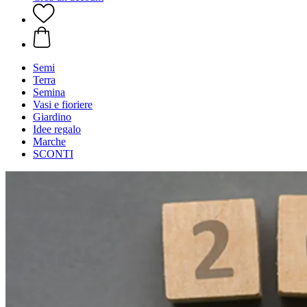
Semi
Terra
Semina
Vasi e fioriere
Giardino
Idee regalo
Marche
SCONTI