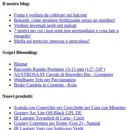
Il nostro blog:
Frutta e verdura da coltivare sul balcone
Bokashi: come produrre fertilizzante senza un giardino!
Verdure invernali negli orti rialzati
7 motivi per cui i tuoi semi non germogliano e cosa fare a
riguardo!
Muffa sul terriccio: innocua o pericolosa?
Scopri Bloomling:
Blumat
Raccordo Rapido Premium 13-15 mm (1/2"-5/8")
AUSTROSAAT Cavolo di Bruxelles Bio - Groninger
Windhager Telo per Pacciamatura
Beske Candela in Cemento - Kula
Nuovi prodotti:
Scatola con Coperchio per Crocchette per Cani con Misurino
Gozney Arc Lite Off-Black GPL DE
IB Laursen Tovaglioli di Carta - Cuori
Gozney Copertura per Dome (Gen 2) - Natural
IB Laursen Vaso con Sottovaso Verde