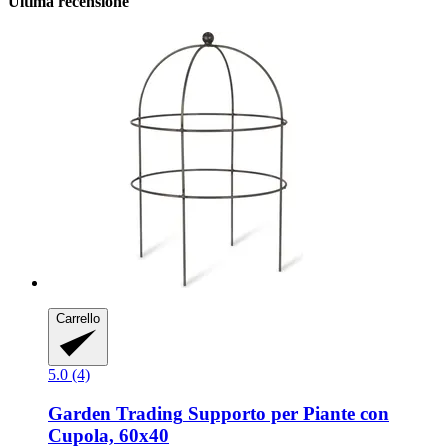
Ultima recensione
Carrello
5.0 (4)
Garden Trading
Supporto per Piante con
Cupola, 60x40