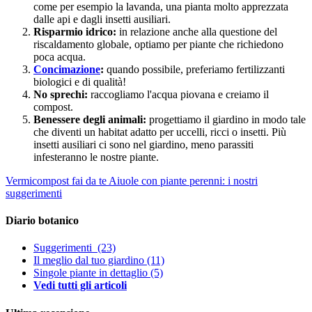
come per esempio la lavanda, una pianta molto apprezzata
dalle api e dagli insetti ausiliari.
Risparmio idrico:
in relazione anche alla questione del
riscaldamento globale, optiamo per piante che richiedono
poca acqua.
Concimazione
:
quando possibile, preferiamo fertilizzanti
biologici e di qualità!
No sprechi:
raccogliamo l'acqua piovana e creiamo il
compost.
Benessere degli animali:
progettiamo il giardino in modo tale
che diventi un habitat adatto per uccelli, ricci o insetti. Più
insetti ausiliari ci sono nel giardino, meno parassiti
infesteranno le nostre piante.
Vermicompost fai da te
Aiuole con piante perenni: i nostri
suggerimenti
Diario botanico
Suggerimenti
(23)
Il meglio dal tuo giardino
(11)
Singole piante in dettaglio
(5)
Vedi tutti gli articoli