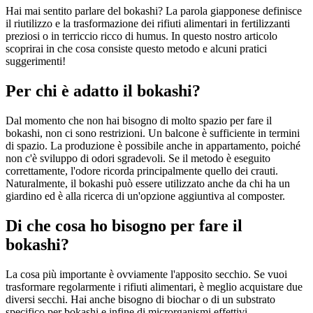
Hai mai sentito parlare del bokashi? La parola giapponese definisce
il riutilizzo e la trasformazione dei rifiuti alimentari in fertilizzanti
preziosi o in terriccio ricco di humus. In questo nostro articolo
scoprirai in che cosa consiste questo metodo e alcuni pratici
suggerimenti!
Per chi è adatto il bokashi?
Dal momento che non hai bisogno di molto spazio per fare il
bokashi, non ci sono restrizioni. Un balcone è sufficiente in termini
di spazio. La produzione è possibile anche in appartamento, poiché
non c'è sviluppo di odori sgradevoli. Se il metodo è eseguito
correttamente, l'odore ricorda principalmente quello dei crauti.
Naturalmente, il bokashi può essere utilizzato anche da chi ha un
giardino ed è alla ricerca di un'opzione aggiuntiva al composter.
Di che cosa ho bisogno per fare il
bokashi?
La cosa più importante è ovviamente l'apposito secchio. Se vuoi
trasformare regolarmente i rifiuti alimentari, è meglio acquistare due
diversi secchi. Hai anche bisogno di biochar o di un substrato
specifico per bokashi e infine di microrganismi effettivi.