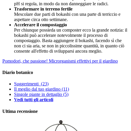
pH si regola, in modo da non danneggiare le radici.
Trasformare in terreno fertile
Mescolare due parti di bokashi con una parte di terriccio e
aspettare circa otto settimane.
Accelerare il compostaggio
Per chiunque possieda un composter ecco la grande notizia: il
bokashi può accelerare notevolmente il processo di
compostaggio. Basta aggiungere il bokashi, facendo sì che
non ci sia aria, se non in piccolissime quantità, in quanto ciò
consente all'effetto di svilupparsi ancora meglio.
Pomodori, che passione!
Microrganismi effettivi per il giardino
Diario botanico
Suggerimenti
(23)
Il meglio dal tuo giardino
(11)
Singole piante in dettaglio
(5)
Vedi tutti gli articoli
Ultima recensione