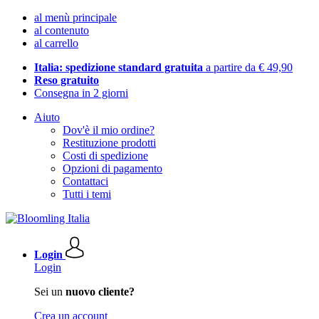
al menù principale
al contenuto
al carrello
Italia: spedizione standard gratuita
a partire da € 49,90
Reso gratuito
Consegna in 2 giorni
Aiuto
Dov'è il mio ordine?
Restituzione prodotti
Costi di spedizione
Opzioni di pagamento
Contattaci
Tutti i temi
Login
Login
Sei un
nuovo cliente?
Crea un account