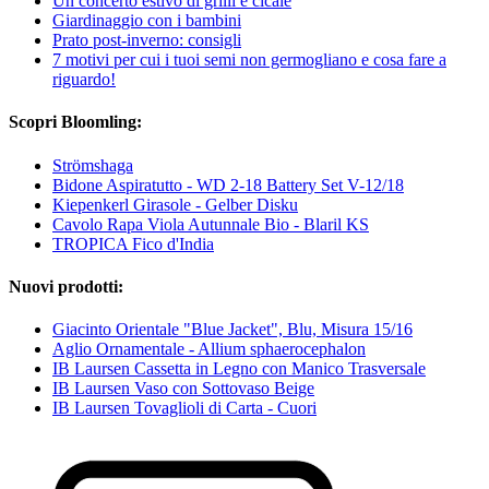
Un concerto estivo di grilli e cicale
Giardinaggio con i bambini
Prato post-inverno: consigli
7 motivi per cui i tuoi semi non germogliano e cosa fare a
riguardo!
Scopri Bloomling:
Strömshaga
Bidone Aspiratutto - WD 2-18 Battery Set V-12/18
Kiepenkerl Girasole - Gelber Disku
Cavolo Rapa Viola Autunnale Bio - Blaril KS
TROPICA Fico d'India
Nuovi prodotti:
Giacinto Orientale "Blue Jacket", Blu, Misura 15/16
Aglio Ornamentale - Allium sphaerocephalon
IB Laursen Cassetta in Legno con Manico Trasversale
IB Laursen Vaso con Sottovaso Beige
IB Laursen Tovaglioli di Carta - Cuori