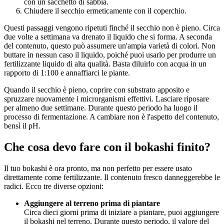
con un sacchetto di sabbia.
Chiudere il secchio ermeticamente con il coperchio.
Questi passaggi vengono ripetuti finché il secchio non è pieno. Circa
due volte a settimana va drenato il liquido che si forma. A seconda
del contenuto, questo può assumere un'ampia varietà di colori. Non
buttare in nessun caso il liquido, poiché puoi usarlo per produrre un
fertilizzante liquido di alta qualità. Basta diluirlo con acqua in un
rapporto di 1:100 e annaffiarci le piante.
Quando il secchio è pieno, coprire con substrato apposito e
spruzzare nuovamente i microrganismi effettivi. Lasciare riposare
per almeno due settimane. Durante questo periodo ha luogo il
processo di fermentazione. A cambiare non è l'aspetto del contenuto,
bensì il pH.
Che cosa devo fare con il bokashi finito?
Il tuo bokashi è ora pronto, ma non perfetto per essere usato
direttamente come fertilizzante. Il contenuto fresco danneggerebbe le
radici. Ecco tre diverse opzioni:
Aggiungere al terreno prima di piantare
Circa dieci giorni prima di iniziare a piantare, puoi aggiungere
il bokashi nel terreno. Durante questo periodo, il valore del