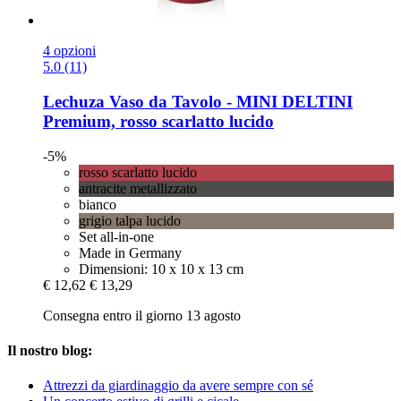
4 opzioni
5.0 (11)
Lechuza
Vaso da Tavolo -​ MINI DELTINI
Premium, rosso scarlatto lucido
-5%
rosso scarlatto lucido
antracite metallizzato
bianco
grigio talpa lucido
Set all-in-one
Made in Germany
Dimensioni: 10 x 10 x 13 cm
€ 12,62
€ 13,29
Consegna entro il giorno 13 agosto
Il nostro blog:
Attrezzi da giardinaggio da avere sempre con sé