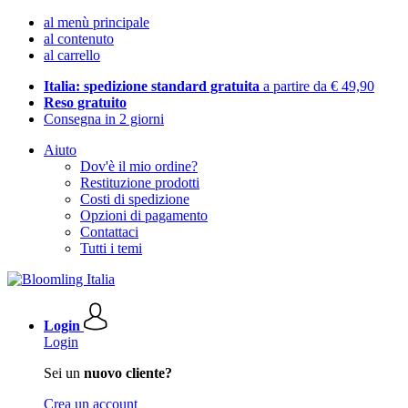
al menù principale
al contenuto
al carrello
Italia: spedizione standard gratuita
a partire da € 49,90
Reso gratuito
Consegna in 2 giorni
Aiuto
Dov'è il mio ordine?
Restituzione prodotti
Costi di spedizione
Opzioni di pagamento
Contattaci
Tutti i temi
Login
Login
Sei un
nuovo cliente?
Crea un account