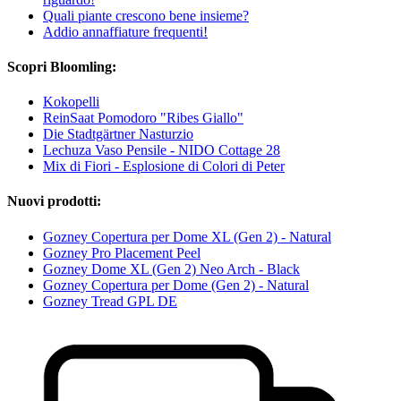
Quali piante crescono bene insieme?
Addio annaffiature frequenti!
Scopri Bloomling:
Kokopelli
ReinSaat Pomodoro "Ribes Giallo"
Die Stadtgärtner Nasturzio
Lechuza Vaso Pensile - NIDO Cottage 28
Mix di Fiori - Esplosione di Colori di Peter
Nuovi prodotti:
Gozney Copertura per Dome XL (Gen 2) - Natural
Gozney Pro Placement Peel
Gozney Dome XL (Gen 2) Neo Arch - Black
Gozney Copertura per Dome (Gen 2) - Natural
Gozney Tread GPL DE