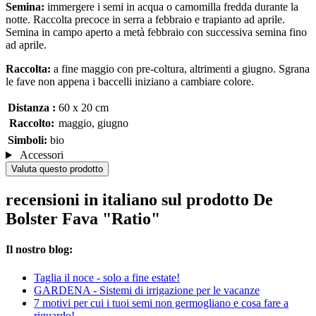
Semina:
immergere i semi in acqua o camomilla fredda durante la
notte. Raccolta precoce in serra a febbraio e trapianto ad aprile.
Semina in campo aperto a metà febbraio con successiva semina fino
ad aprile.
Raccolta:
a fine maggio con pre-coltura, altrimenti a giugno. Sgrana
le fave non appena i baccelli iniziano a cambiare colore.
Distanza :
60 x 20 cm
Raccolto:
maggio, giugno
Simboli:
bio
Accessori
Valuta questo prodotto
recensioni in italiano sul prodotto De
Bolster Fava "Ratio"
Il nostro blog:
Taglia il noce - solo a fine estate!
GARDENA - Sistemi di irrigazione per le vacanze
7 motivi per cui i tuoi semi non germogliano e cosa fare a
riguardo!