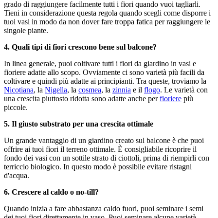
grado di raggiungere facilmente tutti i fiori quando vuoi tagliarli.
Tieni in considerazione questa regola quando scegli come disporre i
tuoi vasi in modo da non dover fare troppa fatica per raggiungere le
singole piante.
4. Quali tipi di fiori crescono bene sul balcone?
In linea generale, puoi coltivare tutti i fiori da giardino in vasi e
fioriere adatte allo scopo. Ovviamente ci sono varietà più facili da
coltivare e quindi più adatte ai principianti. Tra queste, troviamo la
Nicotiana
, la
Nigella
, la
cosmea
, la
zinnia
e il
flogo
. Le varietà con
una crescita piuttosto ridotta sono adatte anche per
fioriere
più
piccole.
5. Il giusto substrato per una crescita ottimale
Un grande vantaggio di un giardino creato sul balcone è che puoi
offrire ai tuoi fiori il terreno ottimale. È consigliabile ricoprire il
fondo dei vasi con un sottile strato di ciottoli, prima di riempirli con
terriccio biologico. In questo modo è possibile evitare ristagni
d'acqua.
6. Crescere al caldo o no-till?
Quando inizia a fare abbastanza caldo fuori, puoi seminare i semi
dei tuoi fiori direttamente in vaso. Puoi seminare alcune varietà