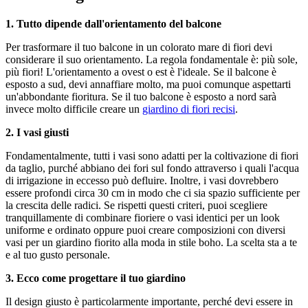
1. Tutto dipende dall'orientamento del balcone
Per trasformare il tuo balcone in un colorato mare di fiori devi
considerare il suo orientamento. La regola fondamentale è: più sole,
più fiori! L'orientamento a ovest o est è l'ideale. Se il balcone è
esposto a sud, devi annaffiare molto, ma puoi comunque aspettarti
un'abbondante fioritura. Se il tuo balcone è esposto a nord sarà
invece molto difficile creare un
giardino di fiori recisi
.
2. I vasi giusti
Fondamentalmente, tutti i vasi sono adatti per la coltivazione di fiori
da taglio, purché abbiano dei fori sul fondo attraverso i quali l'acqua
di irrigazione in eccesso può defluire. Inoltre, i vasi dovrebbero
essere profondi circa 30 cm in modo che ci sia spazio sufficiente per
la crescita delle radici. Se rispetti questi criteri, puoi scegliere
tranquillamente di combinare fioriere o vasi identici per un look
uniforme e ordinato oppure puoi creare composizioni con diversi
vasi per un giardino fiorito alla moda in stile boho. La scelta sta a te
e al tuo gusto personale.
3. Ecco come progettare il tuo giardino
Il design giusto è particolarmente importante, perché devi essere in