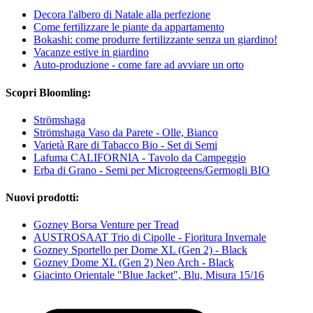
Decora l'albero di Natale alla perfezione
Come fertilizzare le piante da appartamento
Bokashi: come produrre fertilizzante senza un giardino!
Vacanze estive in giardino
Auto-produzione - come fare ad avviare un orto
Scopri Bloomling:
Strömshaga
Strömshaga Vaso da Parete - Olle, Bianco
Varietà Rare di Tabacco Bio - Set di Semi
Lafuma CALIFORNIA - Tavolo da Campeggio
Erba di Grano - Semi per Microgreens/Germogli BIO
Nuovi prodotti:
Gozney Borsa Venture per Tread
AUSTROSAAT Trio di Cipolle - Fioritura Invernale
Gozney Sportello per Dome XL (Gen 2) - Black
Gozney Dome XL (Gen 2) Neo Arch - Black
Giacinto Orientale "Blue Jacket", Blu, Misura 15/16