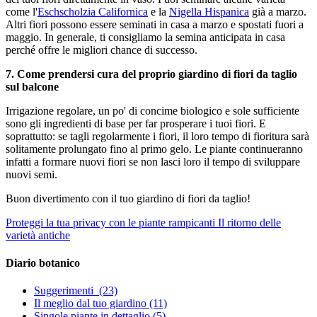
come l'
Eschscholzia Californica
e la
Nigella Hispanica
già a marzo.
Altri fiori possono essere seminati in casa a marzo e spostati fuori a
maggio. In generale, ti consigliamo la semina anticipata in casa
perché offre le migliori chance di successo.
7. Come prendersi cura del proprio giardino di fiori da taglio
sul balcone
Irrigazione regolare, un po' di concime biologico e sole sufficiente
sono gli ingredienti di base per far prosperare i tuoi fiori. E
soprattutto: se tagli regolarmente i fiori, il loro tempo di fioritura sarà
solitamente prolungato fino al primo gelo. Le piante continueranno
infatti a formare nuovi fiori se non lasci loro il tempo di sviluppare
nuovi semi.
Buon divertimento con il tuo giardino di fiori da taglio!
Proteggi la tua privacy con le piante rampicanti
Il ritorno delle
varietà antiche
Diario botanico
Suggerimenti
(23)
Il meglio dal tuo giardino
(11)
Singole piante in dettaglio
(5)