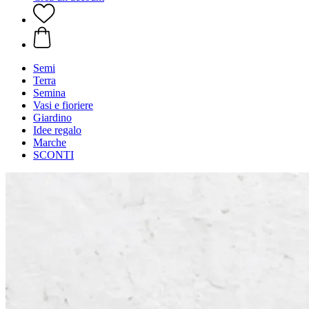
Semi
Terra
Semina
Vasi e fioriere
Giardino
Idee regalo
Marche
SCONTI