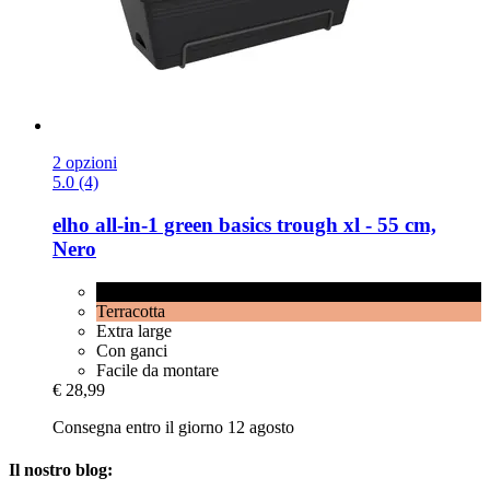
2 opzioni
5.0 (4)
elho
all-​in-​1 green basics trough xl -​ 55 cm,
Nero
Nero
Terracotta
Extra large
Con ganci
Facile da montare
€ 28,99
Consegna entro il giorno 12 agosto
Il nostro blog: