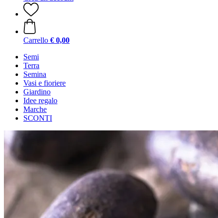
Carrello
€ 0,00
Semi
Terra
Semina
Vasi e fioriere
Giardino
Idee regalo
Marche
SCONTI