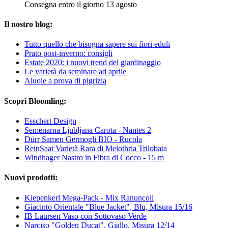
Consegna entro il giorno 13 agosto
Il nostro blog:
Tutto quello che bisogna sapere sui fiori eduli
Prato post-inverno: consigli
Estate 2020: i nuovi trend del giardinaggio
Le varietà da seminare ad aprile
Aiuole a prova di pigrizia
Scopri Bloomling:
Esschert Design
Semenarna Ljubljana Carota - Nantes 2
Dürr Samen Germogli BIO - Rucola
ReinSaat Varietà Rara di Melothria Trilobata
Windhager Nastro in Fibra di Cocco - 15 m
Nuovi prodotti:
Kiepenkerl Mega-Pack - Mix Ranuncoli
Giacinto Orientale "Blue Jacket", Blu, Misura 15/16
IB Laursen Vaso con Sottovaso Verde
Narciso "Golden Ducat", Giallo, Misura 12/14