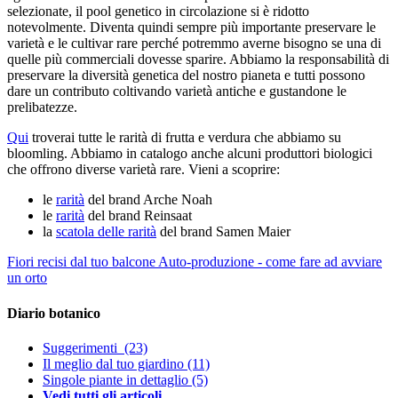
selezionate, il pool genetico in circolazione si è ridotto
notevolmente. Diventa quindi sempre più importante preservare le
varietà e le cultivar rare perché potremmo averne bisogno se una di
quelle più commerciali dovesse sparire. Abbiamo la responsabilità di
preservare la diversità genetica del nostro pianeta e tutti possono
dare un contributo coltivando varietà antiche e gustandone le
prelibatezze.
Qui
troverai tutte le rarità di frutta e verdura che abbiamo su
bloomling. Abbiamo in catalogo anche alcuni produttori biologici
che offrono diverse varietà rare. Vieni a scoprire:
le
rarità
del brand Arche Noah
le
rarità
del brand Reinsaat
la
scatola delle rarità
del brand Samen Maier
Fiori recisi dal tuo balcone
Auto-produzione - come fare ad avviare
un orto
Diario botanico
Suggerimenti
(23)
Il meglio dal tuo giardino
(11)
Singole piante in dettaglio
(5)
Vedi tutti gli articoli