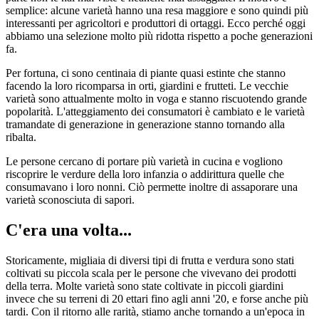
semplice: alcune varietà hanno una resa maggiore e sono quindi più
interessanti per agricoltori e produttori di ortaggi. Ecco perché oggi
abbiamo una selezione molto più ridotta rispetto a poche generazioni
fa.
Per fortuna, ci sono centinaia di piante quasi estinte che stanno
facendo la loro ricomparsa in orti, giardini e frutteti. Le vecchie
varietà sono attualmente molto in voga e stanno riscuotendo grande
popolarità. L'atteggiamento dei consumatori è cambiato e le varietà
tramandate di generazione in generazione stanno tornando alla
ribalta.
Le persone cercano di portare più varietà in cucina e vogliono
riscoprire le verdure della loro infanzia o addirittura quelle che
consumavano i loro nonni. Ciò permette inoltre di assaporare una
varietà sconosciuta di sapori.
C'era una volta...
Storicamente, migliaia di diversi tipi di frutta e verdura sono stati
coltivati su piccola scala per le persone che vivevano dei prodotti
della terra. Molte varietà sono state coltivate in piccoli giardini
invece che su terreni di 20 ettari fino agli anni '20, e forse anche più
tardi. Con il ritorno alle rarità, stiamo anche tornando a un'epoca in