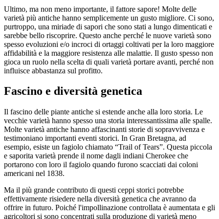
Ultimo, ma non meno importante, il fattore sapore! Molte delle
varietà più antiche hanno semplicemente un gusto migliore. Ci sono,
purtroppo, una miriade di sapori che sono stati a lungo dimenticati e
sarebbe bello riscoprire. Questo anche perché le nuove varietà sono
spesso evoluzioni e/o incroci di ortaggi coltivati per la loro maggiore
affidabilità e la maggiore resistenza alle malattie. Il gusto spesso non
gioca un ruolo nella scelta di quali varietà portare avanti, perché non
influisce abbastanza sul profitto.
Fascino e diversità genetica
Il fascino delle piante antiche si estende anche alla loro storia. Le
vecchie varietà hanno spesso una storia interessantissima alle spalle.
Molte varietà antiche hanno affascinanti storie di sopravvivenza e
testimoniano importanti eventi storici. In Gran Bretagna, ad
esempio, esiste un fagiolo chiamato “Trail of Tears”. Questa piccola
e saporita varietà prende il nome dagli indiani Cherokee che
portarono con loro il fagiolo quando furono scacciati dai coloni
americani nel 1838.
Ma il più grande contributo di questi ceppi storici potrebbe
effettivamente risiedere nella diversità genetica che avranno da
offrire in futuro. Poiché l'impollinazione controllata è aumentata e gli
agricoltori si sono concentrati sulla produzione di varietà meno