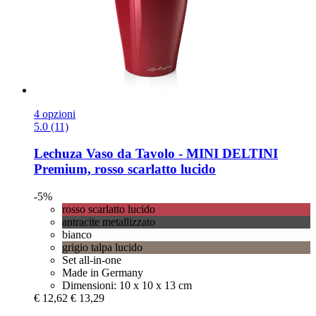
4 opzioni
5.0 (11)
Lechuza
Vaso da Tavolo -​ MINI DELTINI
Premium, rosso scarlatto lucido
-5%
rosso scarlatto lucido
antracite metallizzato
bianco
grigio talpa lucido
Set all-in-one
Made in Germany
Dimensioni: 10 x 10 x 13 cm
€ 12,62
€ 13,29