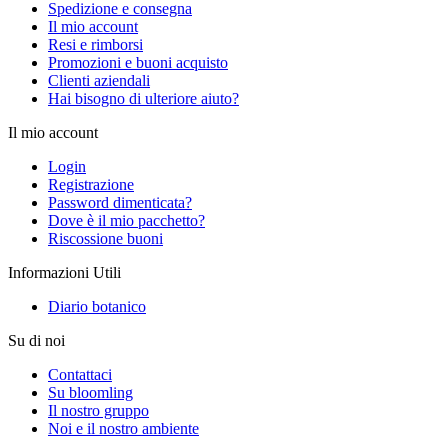
Spedizione e consegna
Il mio account
Resi e rimborsi
Promozioni e buoni acquisto
Clienti aziendali
Hai bisogno di ulteriore aiuto?
Il mio account
Login
Registrazione
Password dimenticata?
Dove è il mio pacchetto?
Riscossione buoni
Informazioni Utili
Diario botanico
Su di noi
Contattaci
Su bloomling
Il nostro gruppo
Noi e il nostro ambiente