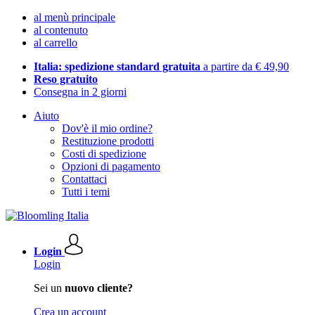
al menù principale
al contenuto
al carrello
Italia: spedizione standard gratuita
a partire da € 49,90
Reso gratuito
Consegna in 2 giorni
Aiuto
Dov'è il mio ordine?
Restituzione prodotti
Costi di spedizione
Opzioni di pagamento
Contattaci
Tutti i temi
Login
Login
Sei un
nuovo cliente?
Crea un account