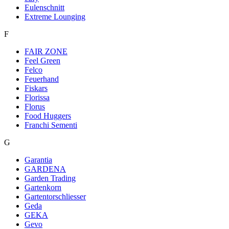
Eulenschnitt
Extreme Lounging
F
FAIR ZONE
Feel Green
Felco
Feuerhand
Fiskars
Florissa
Florus
Food Huggers
Franchi Sementi
G
Garantia
GARDENA
Garden Trading
Gartenkorn
Gartentorschliesser
Geda
GEKA
Gevo