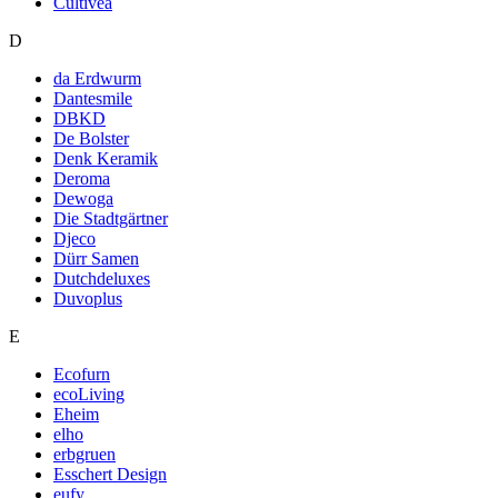
Cultivea
D
da Erdwurm
Dantesmile
DBKD
De Bolster
Denk Keramik
Deroma
Dewoga
Die Stadtgärtner
Djeco
Dürr Samen
Dutchdeluxes
Duvoplus
E
Ecofurn
ecoLiving
Eheim
elho
erbgruen
Esschert Design
eufy