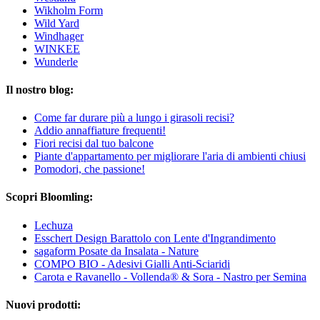
Wikholm Form
Wild Yard
Windhager
WINKEE
Wunderle
Il nostro blog:
Come far durare più a lungo i girasoli recisi?
Addio annaffiature frequenti!
Fiori recisi dal tuo balcone
Piante d'appartamento per migliorare l'aria di ambienti chiusi
Pomodori, che passione!
Scopri Bloomling:
Lechuza
Esschert Design Barattolo con Lente d'Ingrandimento
sagaform Posate da Insalata - Nature
COMPO BIO - Adesivi Gialli Anti-Sciaridi
Carota e Ravanello - Vollenda® & Sora - Nastro per Semina
Nuovi prodotti: