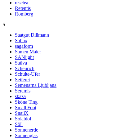
resetea
Retentis
Romberg
S
Saatgut Dillmann
Saflax
sagaform
Samen Maier
SANlight
Sativa
Scheurich
Schulte-Ufer
Seiferei
Semenarna Ljubljana
Seramis
skaza
Sköna Ting
Small Foot
SnailX
Solabiol
Söll
Sonnenerde
Sonnenglas