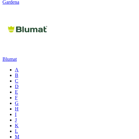
Gardena
Blumat
A
B
C
D
E
F
G
H
I
J
K
L
M