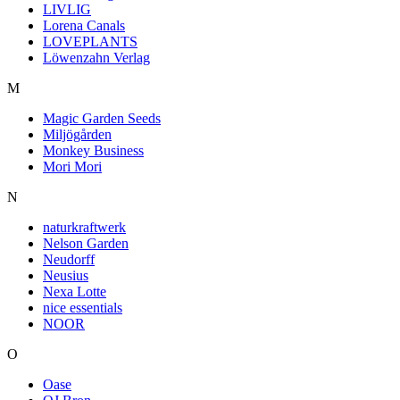
LIVLIG
Lorena Canals
LOVEPLANTS
Löwenzahn Verlag
M
Magic Garden Seeds
Miljögården
Monkey Business
Mori Mori
N
naturkraftwerk
Nelson Garden
Neudorff
Neusius
Nexa Lotte
nice essentials
NOOR
O
Oase