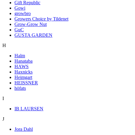
Gift Republic
Gowi
growbro
Growers Choice by Tildenet
Grow-Grow Nut
GuC
GUSTA GARDEN
H
Halm
Hanataba
HAWS
Haxnicks
Heimgart
HEISSNER
höfats
I
IB LAURSEN
J
Jora Dahl