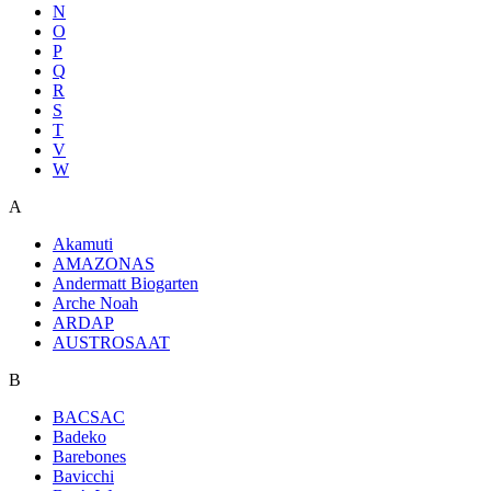
N
O
P
Q
R
S
T
V
W
A
Akamuti
AMAZONAS
Andermatt Biogarten
Arche Noah
ARDAP
AUSTROSAAT
B
BACSAC
Badeko
Barebones
Bavicchi