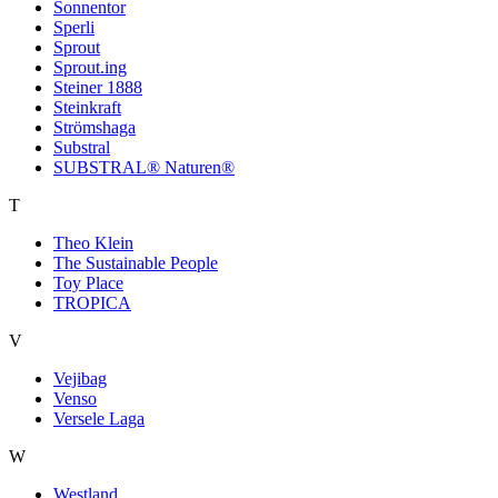
Sonnentor
Sperli
Sprout
Sprout.ing
Steiner 1888
Steinkraft
Strömshaga
Substral
SUBSTRAL® Naturen®
T
Theo Klein
The Sustainable People
Toy Place
TROPICA
V
Vejibag
Venso
Versele Laga
W
Westland