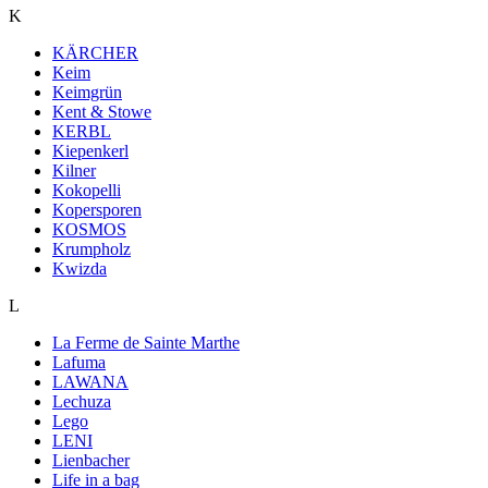
K
KÄRCHER
Keim
Keimgrün
Kent & Stowe
KERBL
Kiepenkerl
Kilner
Kokopelli
Kopersporen
KOSMOS
Krumpholz
Kwizda
L
La Ferme de Sainte Marthe
Lafuma
LAWANA
Lechuza
Lego
LENI
Lienbacher
Life in a bag