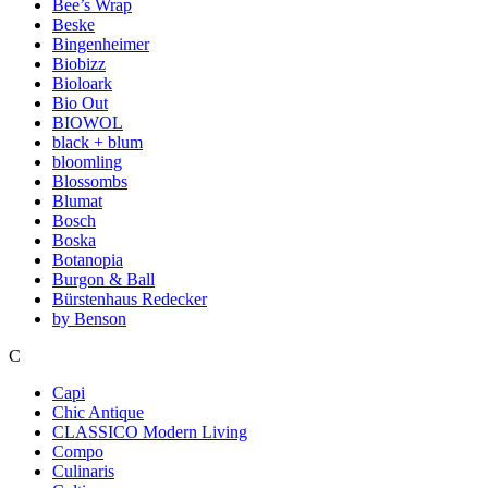
Bee’s Wrap
Beske
Bingenheimer
Biobizz
Bioloark
Bio Out
BIOWOL
black + blum
bloomling
Blossombs
Blumat
Bosch
Boska
Botanopia
Burgon & Ball
Bürstenhaus Redecker
by Benson
C
Capi
Chic Antique
CLASSICO Modern Living
Compo
Culinaris