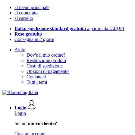
al menù principale
al contenuto
al carrello
Italia: spedizione standard gratuita
a partire da € 49,90
Reso gratuito
Consegna in 2 giorni
Aiuto
Dov'è il mio ordine?
Restituzione prodotti
Costi di spedizione
Opzioni di pagamento
Contattaci
Tutti i temi
Login
Login
Sei un
nuovo cliente?
Crea un account