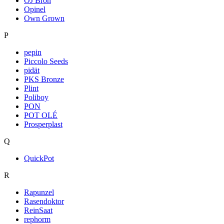
OJ Bron
Opinel
Own Grown
P
pepin
Piccolo Seeds
pidät
PKS Bronze
Plint
Poliboy
PON
POT OLÉ
Prosperplast
Q
QuickPot
R
Rapunzel
Rasendoktor
ReinSaat
rephorm