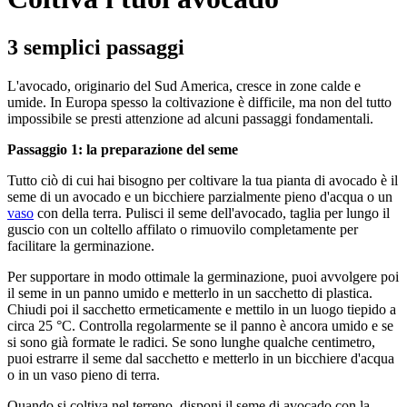
3 semplici passaggi
L'avocado, originario del Sud America, cresce in zone calde e
umide. In Europa spesso la coltivazione è difficile, ma non del tutto
impossibile se presti attenzione ad alcuni passaggi fondamentali.
Passaggio 1: la preparazione del seme
Tutto ciò di cui hai bisogno per coltivare la tua pianta di avocado è il
seme di un avocado e un bicchiere parzialmente pieno d'acqua o un
vaso
con della terra. Pulisci il seme dell'avocado, taglia per lungo il
guscio con un coltello affilato o rimuovilo completamente per
facilitare la germinazione.
Per supportare in modo ottimale la germinazione, puoi avvolgere poi
il seme in un panno umido e metterlo in un sacchetto di plastica.
Chiudi poi il sacchetto ermeticamente e mettilo in un luogo tiepido a
circa 25 °C. Controlla regolarmente se il panno è ancora umido e se
si sono già formate le radici. Se sono lunghe qualche centimetro,
puoi estrarre il seme dal sacchetto e metterlo in un bicchiere d'acqua
o in un vaso pieno di terra.
Quando si coltiva nel terreno, disponi il seme di avocado con la