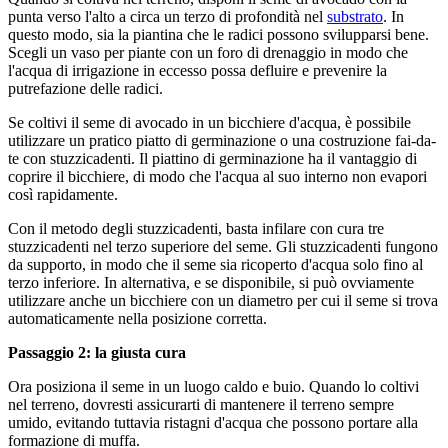
punta verso l'alto a circa un terzo di profondità nel
substrato
. In
questo modo, sia la piantina che le radici possono svilupparsi bene.
Scegli un vaso per piante con un foro di drenaggio in modo che
l'acqua di irrigazione in eccesso possa defluire e prevenire la
putrefazione delle radici.
Se coltivi il seme di avocado in un bicchiere d'acqua, è possibile
utilizzare un pratico piatto di germinazione o una costruzione fai-da-
te con stuzzicadenti. Il piattino di germinazione ha il vantaggio di
coprire il bicchiere, di modo che l'acqua al suo interno non evapori
così rapidamente.
Con il metodo degli stuzzicadenti, basta infilare con cura tre
stuzzicadenti nel terzo superiore del seme. Gli stuzzicadenti fungono
da supporto, in modo che il seme sia ricoperto d'acqua solo fino al
terzo inferiore. In alternativa, e se disponibile, si può ovviamente
utilizzare anche un bicchiere con un diametro per cui il seme si trova
automaticamente nella posizione corretta.
Passaggio 2: la giusta cura
Ora posiziona il seme in un luogo caldo e buio. Quando lo coltivi
nel terreno, dovresti assicurarti di mantenere il terreno sempre
umido, evitando tuttavia ristagni d'acqua che possono portare alla
formazione di muffa.