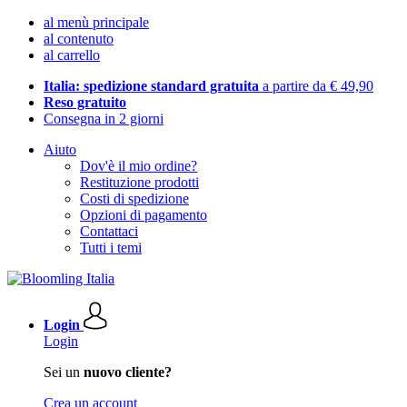
al menù principale
al contenuto
al carrello
Italia: spedizione standard gratuita
a partire da € 49,90
Reso gratuito
Consegna in 2 giorni
Aiuto
Dov'è il mio ordine?
Restituzione prodotti
Costi di spedizione
Opzioni di pagamento
Contattaci
Tutti i temi
Login
Login
Sei un
nuovo cliente?
Crea un account