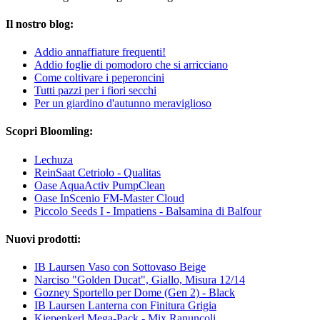
Il nostro blog:
Addio annaffiature frequenti!
Addio foglie di pomodoro che si arricciano
Come coltivare i peperoncini
Tutti pazzi per i fiori secchi
Per un giardino d'autunno meraviglioso
Scopri Bloomling:
Lechuza
ReinSaat Cetriolo - Qualitas
Oase AquaActiv PumpClean
Oase InScenio FM-Master Cloud
Piccolo Seeds I - Impatiens - Balsamina di Balfour
Nuovi prodotti:
IB Laursen Vaso con Sottovaso Beige
Narciso "Golden Ducat", Giallo, Misura 12/14
Gozney Sportello per Dome (Gen 2) - Black
IB Laursen Lanterna con Finitura Grigia
Kiepenkerl Mega-Pack - Mix Ranuncoli