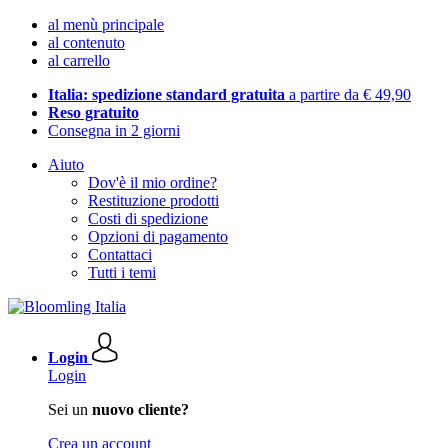
al menù principale
al contenuto
al carrello
Italia: spedizione standard gratuita
a partire da € 49,90
Reso gratuito
Consegna in 2 giorni
Aiuto
Dov'è il mio ordine?
Restituzione prodotti
Costi di spedizione
Opzioni di pagamento
Contattaci
Tutti i temi
Login
Login
Sei un
nuovo cliente?
Crea un account