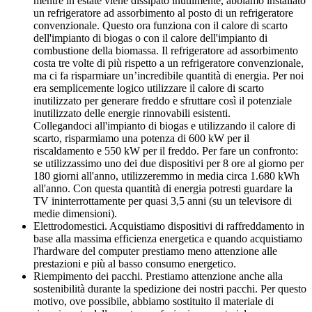
mentre in estate viene dissipato inutilmente, abbiamo installato
un refrigeratore ad assorbimento al posto di un refrigeratore
convenzionale. Questo ora funziona con il calore di scarto
dell'impianto di biogas o con il calore dell'impianto di
combustione della biomassa. Il refrigeratore ad assorbimento
costa tre volte di più rispetto a un refrigeratore convenzionale,
ma ci fa risparmiare un’incredibile quantità di energia. Per noi
era semplicemente logico utilizzare il calore di scarto
inutilizzato per generare freddo e sfruttare così il potenziale
inutilizzato delle energie rinnovabili esistenti.
Collegandoci all'impianto di biogas e utilizzando il calore di
scarto, risparmiamo una potenza di 600 kW per il
riscaldamento e 550 kW per il freddo. Per fare un confronto:
se utilizzassimo uno dei due dispositivi per 8 ore al giorno per
180 giorni all'anno, utilizzeremmo in media circa 1.680 kWh
all'anno. Con questa quantità di energia potresti guardare la
TV ininterrottamente per quasi 3,5 anni (su un televisore di
medie dimensioni).
Elettrodomestici. Acquistiamo dispositivi di raffreddamento in
base alla massima efficienza energetica e quando acquistiamo
l'hardware del computer prestiamo meno attenzione alle
prestazioni e più al basso consumo energetico.
Riempimento dei pacchi. Prestiamo attenzione anche alla
sostenibilità durante la spedizione dei nostri pacchi. Per questo
motivo, ove possibile, abbiamo sostituito il materiale di