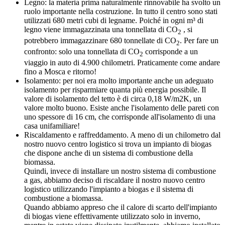
Legno: la materia prima naturalmente rinnovabile ha svolto un
ruolo importante nella costruzione. In tutto il centro sono stati
utilizzati 680 metri cubi di legname. Poiché in ogni m³ di
legno viene immagazzinata una tonnellata di CO
, si
2
potrebbero immagazzinare 680 tonnellate di CO
. Per fare un
2
confronto: solo una tonnellata di CO
corrisponde a un
2
viaggio in auto di 4.900 chilometri. Praticamente come andare
fino a Mosca e ritorno!
Isolamento: per noi era molto importante anche un adeguato
isolamento per risparmiare quanta più energia possibile. Il
valore di isolamento del tetto è di circa 0,18 W/m2K, un
valore molto buono. Esiste anche l'isolamento delle pareti con
uno spessore di 16 cm, che corrisponde all'isolamento di una
casa unifamiliare!
Riscaldamento e raffreddamento. A meno di un chilometro dal
nostro nuovo centro logistico si trova un impianto di biogas
che dispone anche di un sistema di combustione della
biomassa.
Quindi, invece di installare un nostro sistema di combustione
a gas, abbiamo deciso di riscaldare il nostro nuovo centro
logistico utilizzando l'impianto a biogas e il sistema di
combustione a biomassa.
Quando abbiamo appreso che il calore di scarto dell'impianto
di biogas viene effettivamente utilizzato solo in inverno,