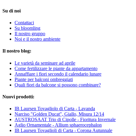
Su di noi
Contattaci
Su bloomling
Il nostro gruppo
Noi e il nostro ambiente
Il nostro blog:
Le varietà da seminare ad aprile
Come fertilizzare le piante da appartamento
Annaffiare i fiori secondo il calendario lunare
Piante per balconi ombreggiati
Quali fiori da balcone si possono combinare?
Nuovi prodotti:
IB Laursen Tovagliolo di Carta - Lavanda
Narciso "Golden Ducat", Giallo, Misura 12/14
AUSTROSAAT Trio di Cipolle - Fioritura Invernale
Aglio Ornamentale - Allium sphaerocephalon
IB Laursen Tovaglioli di Carta - Corona Autunnale