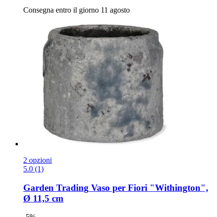
Consegna entro il giorno 11 agosto
2 opzioni
5.0 (1)
Garden Trading
Vaso per Fiori "Withington",
Ø 11,5 cm
-5%