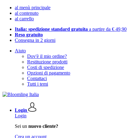
al menù principale
al contenuto
al carrello
Italia: spedizione standard gratuita
a partire da € 49,90
Reso gratuito
Consegna in 2 giorni
Aiuto
Dov'è il mio ordine?
Restituzione prodotti
Costi di spedizione
Opzioni di pagamento
Contattaci
Tutti i temi
Login
Login
Sei un
nuovo cliente?
Crea un account