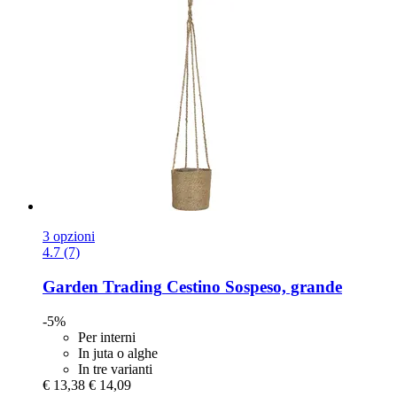
3 opzioni
4.7 (7)
Garden Trading
Cestino Sospeso, grande
-5%
Per interni
In juta o alghe
In tre varianti
€ 13,38
€ 14,09