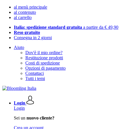
al menù principale
al contenuto
al carrello
Italia: spedizione standard gratuita
a partire da € 49,90
Reso gratuito
Consegna in 2 giorni
Aiuto
Dov'è il mio ordine?
Restituzione prodotti
Costi di spedizione
Opzioni di pagamento
Contattaci
Tutti i temi
Login
Login
Sei un
nuovo cliente?
Crea un account