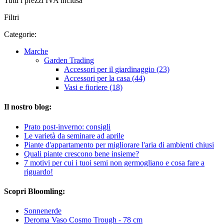
Tutti i prezzi IVA inclusa
Filtri
Categorie:
Marche
Garden Trading
Accessori per il giardinaggio (23)
Accessori per la casa (44)
Vasi e fioriere (18)
Il nostro blog:
Prato post-inverno: consigli
Le varietà da seminare ad aprile
Piante d'appartamento per migliorare l'aria di ambienti chiusi
Quali piante crescono bene insieme?
7 motivi per cui i tuoi semi non germogliano e cosa fare a
riguardo!
Scopri Bloomling:
Sonnenerde
Deroma Vaso Cosmo Trough - 78 cm