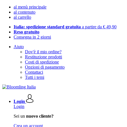
al menù principale
al contenuto
al carrello
Italia: spedizione standard gratuita
a partire da € 49,90
Reso gratuito
Consegna in 2 giorni
Aiuto
Dov'è il mio ordine?
Restituzione prodotti
Costi di spedizione
Opzioni di pagamento
Contattaci
Tutti i temi
Login
Login
Sei un
nuovo cliente?
Crea un account