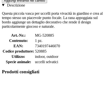
Aggiungi entrambi nel carrello
Descrizione
Questa piccola vasca per uccelli porta vivacità in giardino e crea al
tempo stesso un piacevole punto focale. La rana appoggiata sul
bordo aggiunge un dettaglio decorativo che rende il design
particolarmente giocoso e naturale.
Art.-Nr.:
MG-520885
Contenuto:
1 pz.
EAN:
7340197446070
Codice produttore:
520885
Utilizzo:
indoor, outdoor
Specie animale:
uccelli selvatici
Prodotti consigliati