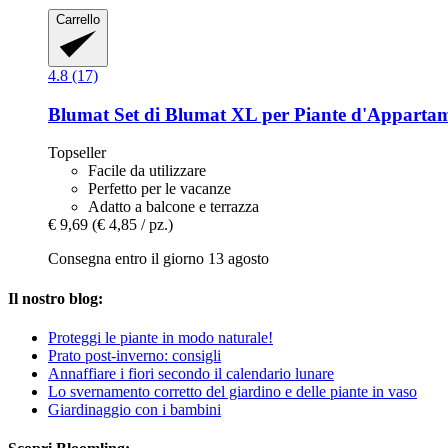
Carrello
4.8 (17)
Blumat
Set di Blumat XL per Piante d'Appartame
Topseller
Facile da utilizzare
Perfetto per le vacanze
Adatto a balcone e terrazza
€ 9,69
(€ 4,85 / pz.)
Consegna entro il giorno 13 agosto
Il nostro blog:
Proteggi le piante in modo naturale!
Prato post-inverno: consigli
Annaffiare i fiori secondo il calendario lunare
Lo svernamento corretto del giardino e delle piante in vaso
Giardinaggio con i bambini