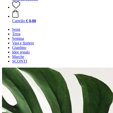
Carrello
€ 0,00
Semi
Terra
Semina
Vasi e fioriere
Giardino
Idee regalo
Marche
SCONTI