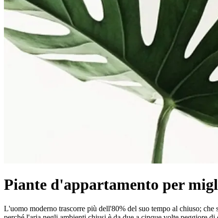
Piante d'appartamento per migli
L'uomo moderno trascorre più dell'80% del suo tempo al chiuso; che si 
perché l'aria negli ambienti chiusi è da due a cinque volte peggiore di q