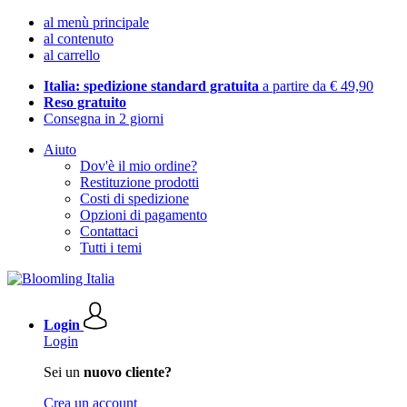
al menù principale
al contenuto
al carrello
Italia: spedizione standard gratuita
a partire da € 49,90
Reso gratuito
Consegna in 2 giorni
Aiuto
Dov'è il mio ordine?
Restituzione prodotti
Costi di spedizione
Opzioni di pagamento
Contattaci
Tutti i temi
Login
Login
Sei un
nuovo cliente?
Crea un account