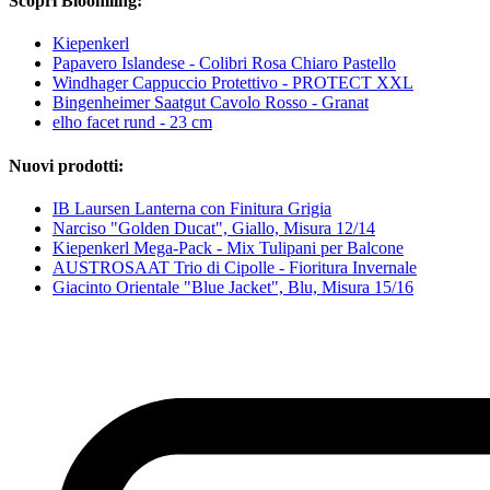
Scopri Bloomling:
Kiepenkerl
Papavero Islandese - Colibri Rosa Chiaro Pastello
Windhager Cappuccio Protettivo - PROTECT XXL
Bingenheimer Saatgut Cavolo Rosso - Granat
elho facet rund - 23 cm
Nuovi prodotti:
IB Laursen Lanterna con Finitura Grigia
Narciso "Golden Ducat", Giallo, Misura 12/14
Kiepenkerl Mega-Pack - Mix Tulipani per Balcone
AUSTROSAAT Trio di Cipolle - Fioritura Invernale
Giacinto Orientale "Blue Jacket", Blu, Misura 15/16