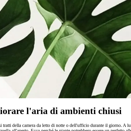
orare l'aria di ambienti chiusi
tratti della camera da letto di notte o dell'ufficio durante il giorno. 
uella all'aperto. Ecco perché le piante potrebbero essere un perfetto allea