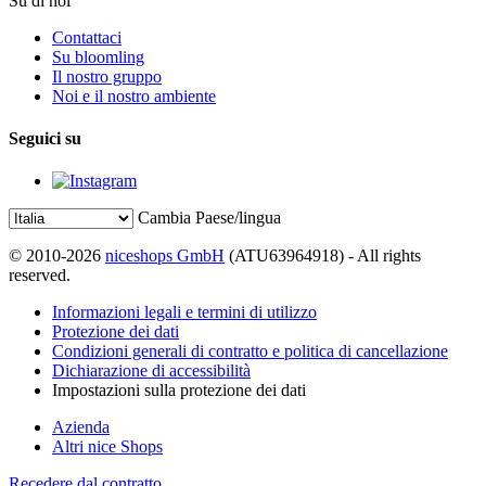
Su di noi
Contattaci
Su bloomling
Il nostro gruppo
Noi e il nostro ambiente
Seguici su
Cambia Paese/lingua
© 2010-2026
niceshops GmbH
(ATU63964918) - All rights
reserved.
Informazioni legali e termini di utilizzo
Protezione dei dati
Condizioni generali di contratto e politica di cancellazione
Dichiarazione di accessibilità
Impostazioni sulla protezione dei dati
Azienda
Altri nice Shops
Recedere dal contratto