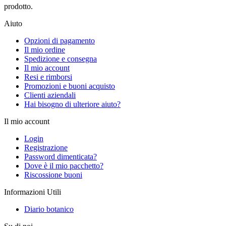
prodotto.
Aiuto
Opzioni di pagamento
Il mio ordine
Spedizione e consegna
Il mio account
Resi e rimborsi
Promozioni e buoni acquisto
Clienti aziendali
Hai bisogno di ulteriore aiuto?
Il mio account
Login
Registrazione
Password dimenticata?
Dove è il mio pacchetto?
Riscossione buoni
Informazioni Utili
Diario botanico