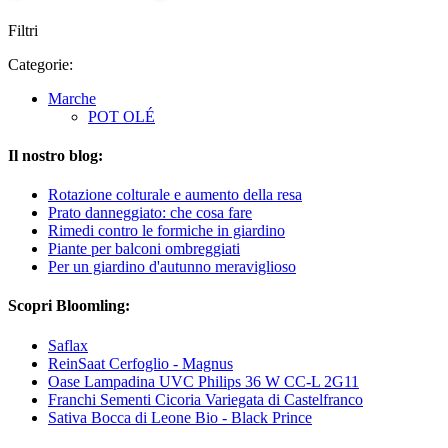
Filtri
Categorie:
Marche
POT OLÉ
Il nostro blog:
Rotazione colturale e aumento della resa
Prato danneggiato: che cosa fare
Rimedi contro le formiche in giardino
Piante per balconi ombreggiati
Per un giardino d'autunno meraviglioso
Scopri Bloomling:
Saflax
ReinSaat Cerfoglio - Magnus
Oase Lampadina UVC Philips 36 W CC-L 2G11
Franchi Sementi Cicoria Variegata di Castelfranco
Sativa Bocca di Leone Bio - Black Prince