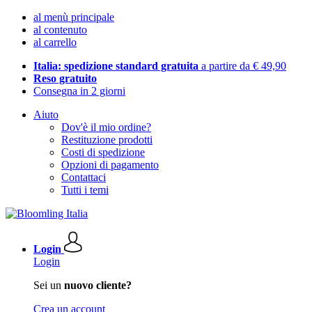
al menù principale
al contenuto
al carrello
Italia: spedizione standard gratuita
a partire da € 49,90
Reso gratuito
Consegna in 2 giorni
Aiuto
Dov'è il mio ordine?
Restituzione prodotti
Costi di spedizione
Opzioni di pagamento
Contattaci
Tutti i temi
Login
Login
Sei un
nuovo cliente?
Crea un account