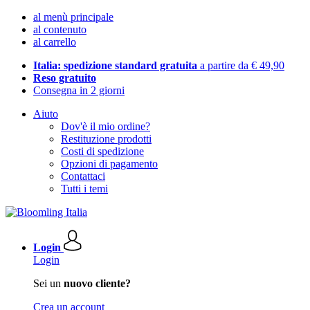
al menù principale
al contenuto
al carrello
Italia: spedizione standard gratuita
a partire da € 49,90
Reso gratuito
Consegna in 2 giorni
Aiuto
Dov'è il mio ordine?
Restituzione prodotti
Costi di spedizione
Opzioni di pagamento
Contattaci
Tutti i temi
Login
Login
Sei un
nuovo cliente?
Crea un account