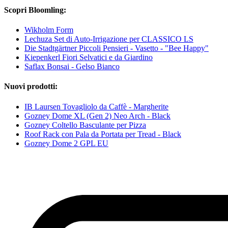
Scopri Bloomling:
Wikholm Form
Lechuza Set di Auto-Irrigazione per CLASSICO LS
Die Stadtgärtner Piccoli Pensieri - Vasetto - "Bee Happy"
Kiepenkerl Fiori Selvatici e da Giardino
Saflax Bonsai - Gelso Bianco
Nuovi prodotti:
IB Laursen Tovagliolo da Caffè - Margherite
Gozney Dome XL (Gen 2) Neo Arch - Black
Gozney Coltello Basculante per Pizza
Roof Rack con Pala da Portata per Tread - Black
Gozney Dome 2 GPL EU