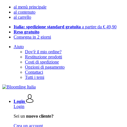
al menù principale
al contenuto
al carrello
Italia: spedizione standard gratuita
a partire da € 49,90
Reso gratuito
Consegna in 2 giorni
Aiuto
Dov'è il mio ordine?
Restituzione prodotti
Costi di spedizione
Opzioni di pagamento
Contattaci
Tutti i temi
Login
Login
Sei un
nuovo cliente?
Crea un account