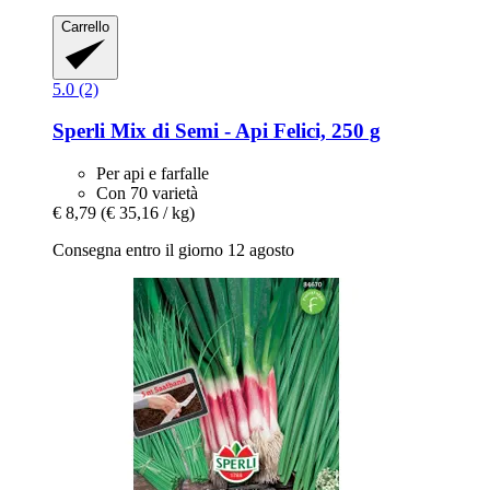
Carrello
5.0 (2)
Sperli
Mix di Semi -​ Api Felici, 250 g
Per api e farfalle
Con 70 varietà
€ 8,79
(€ 35,16 / kg)
Consegna entro il giorno 12 agosto