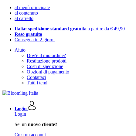
al menù principale
al contenuto
al carrello
Italia: spedizione standard gratuita
a partire da € 49,90
Reso gratuito
Consegna in 2 giorni
Aiuto
Dov'è il mio ordine?
Restituzione prodotti
Costi di spedizione
Opzioni di pagamento
Contattaci
Tutti i temi
Login
Login
Sei un
nuovo cliente?
Crea un account