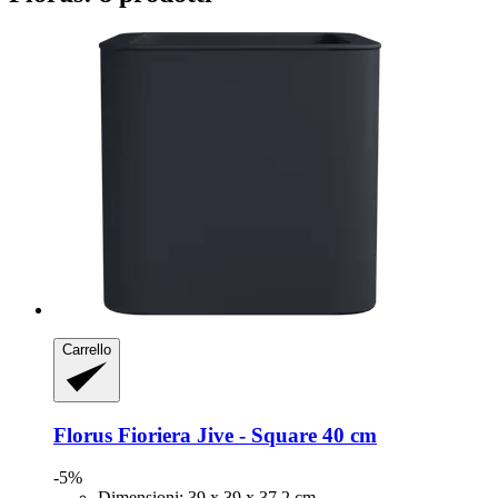
Carrello
Florus
Fioriera Jive -​ Square 40 cm
-5%
Dimensioni: 39 x 39 x 37,2 cm