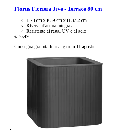
Florus
Fioriera Jive -​ Terrace 80 cm
L 78 cm x P 39 cm x H 37,2 cm
Riserva d'acqua integrata
Resistente ai raggi UV e al gelo
€ 76,49
Consegna gratuita fino al giorno 11 agosto