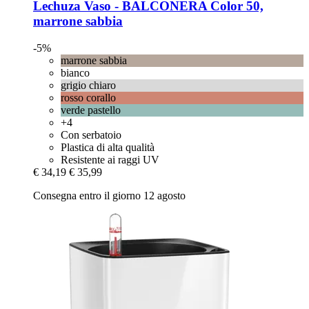
Lechuza
Vaso -​ BALCONERA Color 50,
marrone sabbia
-5%
marrone sabbia
bianco
grigio chiaro
rosso corallo
verde pastello
+4
Con serbatoio
Plastica di alta qualità
Resistente ai raggi UV
€ 34,19
€ 35,99
Consegna entro il giorno 12 agosto