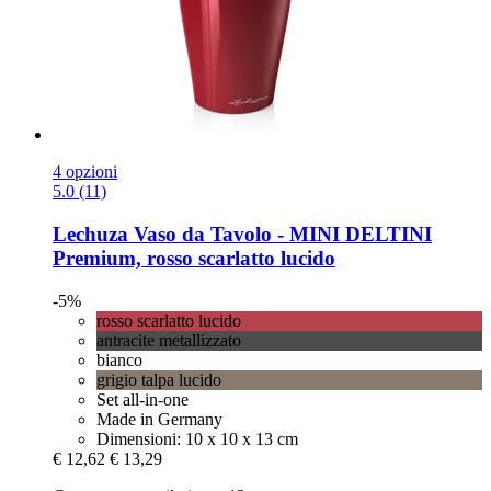
4 opzioni
5.0 (11)
Lechuza
Vaso da Tavolo -​ MINI DELTINI
Premium, rosso scarlatto lucido
-5%
rosso scarlatto lucido
antracite metallizzato
bianco
grigio talpa lucido
Set all-in-one
Made in Germany
Dimensioni: 10 x 10 x 13 cm
€ 12,62
€ 13,29