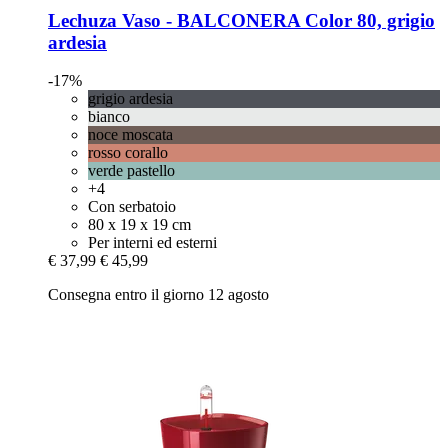
Lechuza
Vaso -​ BALCONERA Color 80, grigio
ardesia
-17%
grigio ardesia
bianco
noce moscata
rosso corallo
verde pastello
+4
Con serbatoio
80 x 19 x 19 cm
Per interni ed esterni
€ 37,99
€ 45,99
Consegna entro il giorno 12 agosto