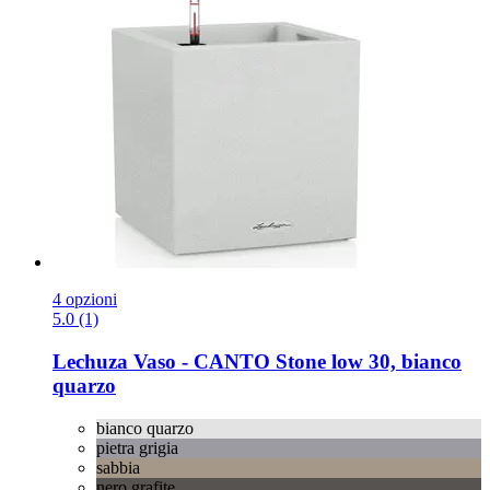
4 opzioni
5.0 (1)
Lechuza
Vaso -​ CANTO Stone low 30, bianco
quarzo
bianco quarzo
pietra grigia
sabbia
nero grafite