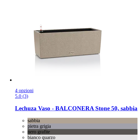
4 opzioni
5.0 (3)
Lechuza
Vaso -​ BALCONERA Stone 50, sabbia
sabbia
pietra grigia
nero grafite
bianco quarzo