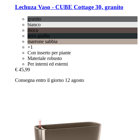
Lechuza
Vaso -​ CUBE Cottage 30, granito
granito
bianco
moca
nero grafite
marrone sabbia
+1
Con inserto per piante
Materiale robusto
Per interni ed esterni
€ 45,99
Consegna entro il giorno 12 agosto