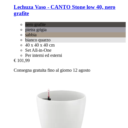
Lechuza
Vaso -​ CANTO Stone low 40, nero
grafite
nero grafite
pietra grigia
sabbia
bianco quarzo
40 x 40 x 40 cm
Set All-in-One
Per interni ed esterni
€ 101,99
Consegna gratuita fino al giorno 12 agosto