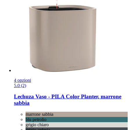
4 opzioni
5.0 (2)
Lechuza
Vaso -​ PILA Color Planter, marrone
sabbia
marrone sabbia
blu petrolio
grigio chiaro
grigio ardesia