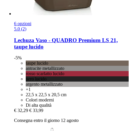
6 opzioni
5.0 (2)
Lechuza
Vaso -​ QUADRO Premium LS 21,
taupe lucido
-5%
taupe lucido
antracite metallizzato
rosso scarlatto lucido
nero lucido
argento metallizzato
+1
22,5 x 22,5 x 20,5 cm
Colori moderni
Di alta qualità
€ 32,29
€ 33,99
Consegna entro il giorno 12 agosto