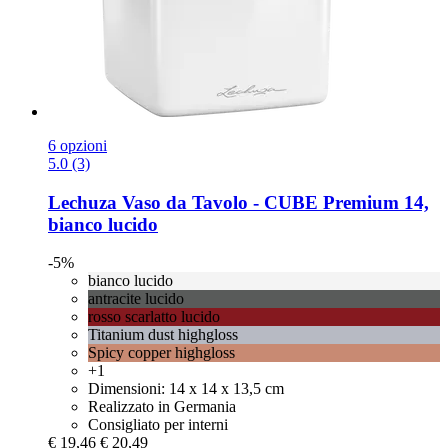
6 opzioni
5.0 (3)
Lechuza
Vaso da Tavolo -​ CUBE Premium 14,
bianco lucido
-5%
bianco lucido
antracite lucido
rosso scarlatto lucido
Titanium dust highgloss
Spicy copper highgloss
+1
Dimensioni: 14 x 14 x 13,5 cm
Realizzato in Germania
Consigliato per interni
€ 19,46
€ 20,49