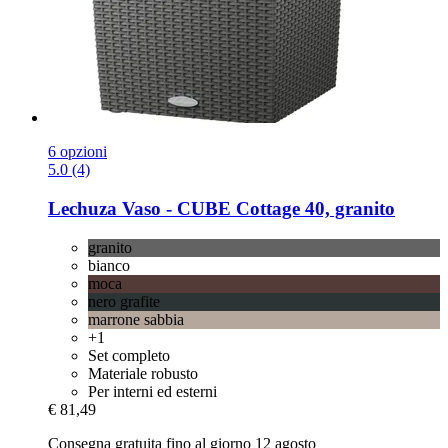
6 opzioni
5.0 (4)
Lechuza
Vaso -​ CUBE Cottage 40, granito
granito
bianco
moca
nero grafite
marrone sabbia
+1
Set completo
Materiale robusto
Per interni ed esterni
€ 81,49
Consegna gratuita fino al giorno 12 agosto