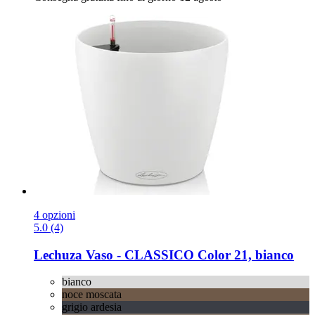
4 opzioni
5.0 (4)
Lechuza
Vaso -​ CLASSICO Color 21, bianco
bianco
noce moscata
grigio ardesia