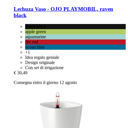
Lechuza
Vaso -​ OJO PLAYMOBIL, raven
black
raven black
apple green
aquamarine
fire red
ocean blue
+1
Idea regalo geniale
Design originale
Con set di irrigazione
€ 30,49
Consegna entro il giorno 12 agosto