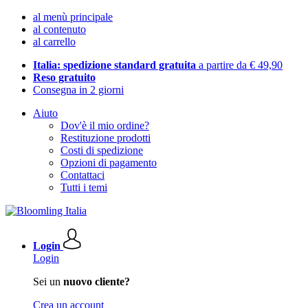
al menù principale
al contenuto
al carrello
Italia: spedizione standard gratuita
a partire da € 49,90
Reso gratuito
Consegna in 2 giorni
Aiuto
Dov'è il mio ordine?
Restituzione prodotti
Costi di spedizione
Opzioni di pagamento
Contattaci
Tutti i temi
Login
Login
Sei un
nuovo cliente?
Crea un account