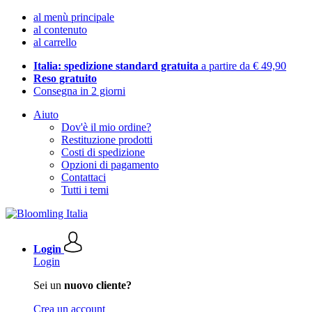
al menù principale
al contenuto
al carrello
Italia: spedizione standard gratuita
a partire da € 49,90
Reso gratuito
Consegna in 2 giorni
Aiuto
Dov'è il mio ordine?
Restituzione prodotti
Costi di spedizione
Opzioni di pagamento
Contattaci
Tutti i temi
Login
Login
Sei un
nuovo cliente?
Crea un account