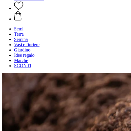
Semi
Terra
Semina
Vasi e fioriere
Giardino
Idee regalo
Marche
SCONTI