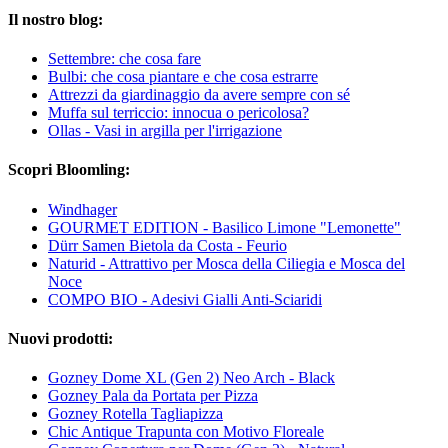
Il nostro blog:
Settembre: che cosa fare
Bulbi: che cosa piantare e che cosa estrarre
Attrezzi da giardinaggio da avere sempre con sé
Muffa sul terriccio: innocua o pericolosa?
Ollas - Vasi in argilla per l'irrigazione
Scopri Bloomling:
Windhager
GOURMET EDITION - Basilico Limone "Lemonette"
Dürr Samen Bietola da Costa - Feurio
Naturid - Attrattivo per Mosca della Ciliegia e Mosca del
Noce
COMPO BIO - Adesivi Gialli Anti-Sciaridi
Nuovi prodotti:
Gozney Dome XL (Gen 2) Neo Arch - Black
Gozney Pala da Portata per Pizza
Gozney Rotella Tagliapizza
Chic Antique Trapunta con Motivo Floreale