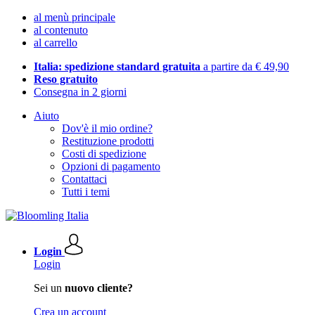
al menù principale
al contenuto
al carrello
Italia: spedizione standard gratuita
a partire da € 49,90
Reso gratuito
Consegna in 2 giorni
Aiuto
Dov'è il mio ordine?
Restituzione prodotti
Costi di spedizione
Opzioni di pagamento
Contattaci
Tutti i temi
Login
Login
Sei un
nuovo cliente?
Crea un account