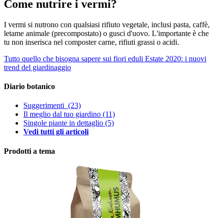
Come nutrire i vermi?
I vermi si nutrono con qualsiasi rifiuto vegetale, inclusi pasta, caffè,
letame animale (precompostato) o gusci d'uovo. L'importante è che
tu non inserisca nel composter carne, rifiuti grassi o acidi.
Tutto quello che bisogna sapere sui fiori eduli
Estate 2020: i nuovi
trend del giardinaggio
Diario botanico
Suggerimenti
(23)
Il meglio dal tuo giardino
(11)
Singole piante in dettaglio
(5)
Vedi tutti gli articoli
Prodotti a tema