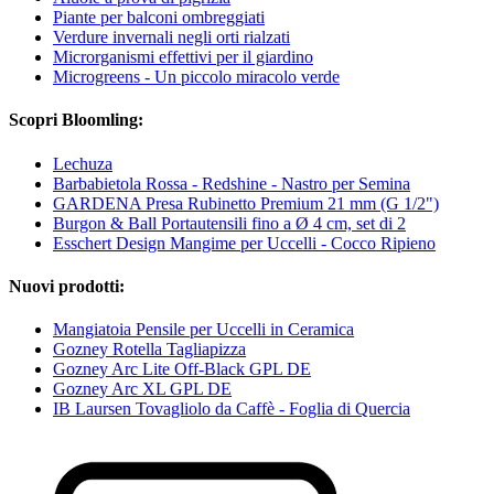
Piante per balconi ombreggiati
Verdure invernali negli orti rialzati
Microrganismi effettivi per il giardino
Microgreens - Un piccolo miracolo verde
Scopri Bloomling:
Lechuza
Barbabietola Rossa - Redshine - Nastro per Semina
GARDENA Presa Rubinetto Premium 21 mm (G 1/2")
Burgon & Ball Portautensili fino a Ø 4 cm, set di 2
Esschert Design Mangime per Uccelli - Cocco Ripieno
Nuovi prodotti:
Mangiatoia Pensile per Uccelli in Ceramica
Gozney Rotella Tagliapizza
Gozney Arc Lite Off-Black GPL DE
Gozney Arc XL GPL DE
IB Laursen Tovagliolo da Caffè - Foglia di Quercia