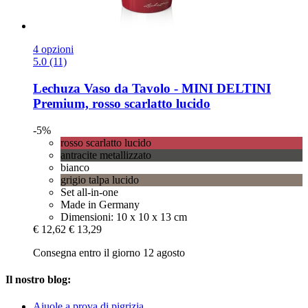
4 opzioni
5.0 (11)
Lechuza
Vaso da Tavolo -​ MINI DELTINI
Premium, rosso scarlatto lucido
-5%
rosso scarlatto lucido
antracite metallizzato
bianco
grigio talpa lucido
Set all-in-one
Made in Germany
Dimensioni: 10 x 10 x 13 cm
€ 12,62
€ 13,29
Consegna entro il giorno 12 agosto
Il nostro blog:
Aiuole a prova di pigrizia