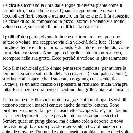
Le
cicale
succhiano la linfa dalle foglie di diverse piante come il
rododendro, ma anche le rose. Quando depongono le uova sui
boccioli dei fiori, possono trasmettere un fungo che fa li fa appassire.
Le cicale di solito compaiono in piccoli stormi e volano via molto
velocemente, sono quindi molto difficili da scacciare.
I
grilli
, d'altra parte, vivono in buche nel terreno e non possono
saltare o volare: ma scappano via alla velocità della luce. Hanno
lunghe antenne e il loro corpo robusto è di colore nero lucido, come
un soldato corazzato. Non appena il grillo sente un tonfo a terra,
scompare nella sua grotta. Ecco perché si vedono in giro raramente.
Solo il maschio del grillo è nato per essere musicista: per attirare la
femmina, si siede sul bordo della sua caverna (il suo palcoscenico),
strofina le ali e spera che il suo canto raggiunga un'ascoltatrice.
Tuttavia, se un altro maschio si presenta al richiamo, inizia un'aspra
lotta. Ecco perché raramente si sentono due grilli cantare all'unisono.
Le femmine di grillo sono mute, ma grazie ai loro timpani sensibili,
possono sentire i maschi cantare anche da molto lontano. Sono
facilmente riconoscibili per il cosiddetto "ovopositore", un tubicino
usato per deporre le uova e posizionato tra le zampe posteriori.
Sembra quasi un pungiglione, ma è adatto solo a deporre le uova.
Se vedi un grillo ancora piccolo e senza ali, ti trovi dinanzi a un
animale giovane. Durante l'estate, l'insetto cambia la pelle dieci volte