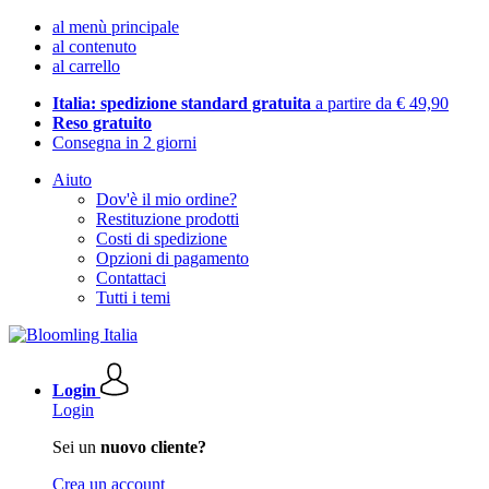
al menù principale
al contenuto
al carrello
Italia: spedizione standard gratuita
a partire da € 49,90
Reso gratuito
Consegna in 2 giorni
Aiuto
Dov'è il mio ordine?
Restituzione prodotti
Costi di spedizione
Opzioni di pagamento
Contattaci
Tutti i temi
Login
Login
Sei un
nuovo cliente?
Crea un account