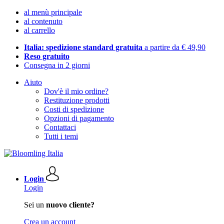
al menù principale
al contenuto
al carrello
Italia: spedizione standard gratuita
a partire da € 49,90
Reso gratuito
Consegna in 2 giorni
Aiuto
Dov'è il mio ordine?
Restituzione prodotti
Costi di spedizione
Opzioni di pagamento
Contattaci
Tutti i temi
Login
Login
Sei un
nuovo cliente?
Crea un account