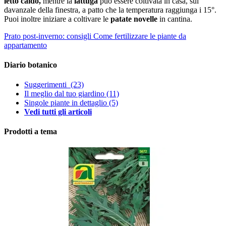
letto caldo,
mentre la
lattuga
può essere coltivata in casa, sul
davanzale della finestra, a patto che la temperatura raggiunga i 15°.
Puoi inoltre iniziare a coltivare le
patate novelle
in cantina.
Prato post-inverno: consigli
Come fertilizzare le piante da
appartamento
Diario botanico
Suggerimenti
(23)
Il meglio dal tuo giardino
(11)
Singole piante in dettaglio
(5)
Vedi tutti gli articoli
Prodotti a tema