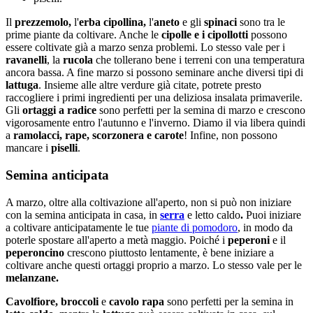
Il
prezzemolo,
l'
erba cipollina,
l'
aneto
e gli
spinaci
sono tra le
prime piante da coltivare. Anche le
cipolle e i cipollotti
possono
essere coltivate già a marzo senza problemi. Lo stesso vale per i
ravanelli
, la
rucola
che tollerano bene i terreni con una temperatura
ancora bassa. A fine marzo si possono seminare anche diversi tipi di
lattuga
. Insieme alle altre verdure già citate, potrete presto
raccogliere i primi ingredienti per una deliziosa insalata primaverile.
Gli
ortaggi a radice
sono perfetti per la semina di marzo e crescono
vigorosamente entro l'autunno e l'inverno. Diamo il via libera quindi
a
ramolacci, rape, scorzonera e carote
! Infine, non possono
mancare i
piselli
.
Semina anticipata
A marzo, oltre alla coltivazione all'aperto, non si può non iniziare
con la semina anticipata in casa, in
serra
e letto caldo
.
Puoi iniziare
a coltivare anticipatamente le tue
piante di pomodoro
, in modo da
poterle spostare all'aperto a metà maggio. Poiché i
peperoni
e il
peperoncino
crescono piuttosto lentamente, è bene iniziare a
coltivare anche questi ortaggi proprio a marzo. Lo stesso vale per le
melanzane.
Cavolfiore, broccoli
e
cavolo rapa
sono perfetti per la semina in