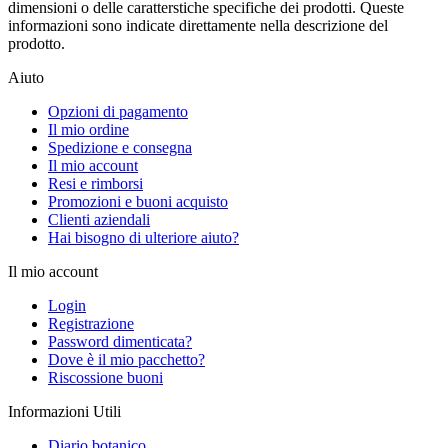
dimensioni o delle caratterstiche specifiche dei prodotti. Queste
informazioni sono indicate direttamente nella descrizione del
prodotto.
Aiuto
Opzioni di pagamento
Il mio ordine
Spedizione e consegna
Il mio account
Resi e rimborsi
Promozioni e buoni acquisto
Clienti aziendali
Hai bisogno di ulteriore aiuto?
Il mio account
Login
Registrazione
Password dimenticata?
Dove è il mio pacchetto?
Riscossione buoni
Informazioni Utili
Diario botanico