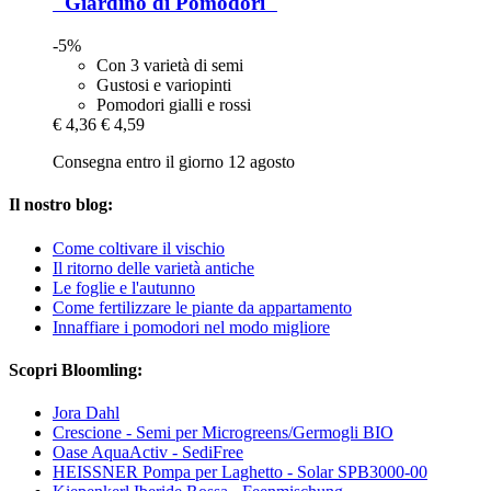
"Giardino di Pomodori"
-5%
Con 3 varietà di semi
Gustosi e variopinti
Pomodori gialli e rossi
€ 4,36
€ 4,59
Consegna entro il giorno 12 agosto
Il nostro blog:
Come coltivare il vischio
Il ritorno delle varietà antiche
Le foglie e l'autunno
Come fertilizzare le piante da appartamento
Innaffiare i pomodori nel modo migliore
Scopri Bloomling:
Jora Dahl
Crescione - Semi per Microgreens/Germogli BIO
Oase AquaActiv - SediFree
HEISSNER Pompa per Laghetto - Solar SPB3000-00