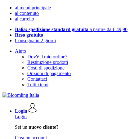
al menù principale
al contenuto
al carrello
Italia: spedizione standard gratuita
a partire da € 49,90
Reso gratuito
Consegna in 2 giorni
Aiuto
Dov'è il mio ordine?
Restituzione prodotti
Costi di spedizione
Opzioni di pagamento
Contattaci
Tutti i temi
Login
Login
Sei un
nuovo cliente?
Crea un account