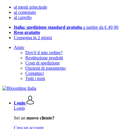
al menù principale
al contenuto
al carrello
Italia: spedizione standard gratuita
a partire da € 49,90
Reso gratuito
Consegna in 2 giorni
Aiuto
Dov'è il mio ordine?
Restituzione prodotti
Costi di spedizione
Opzioni di pagamento
Contattaci
Tutti i temi
Login
Login
Sei un
nuovo cliente?
Crea un account