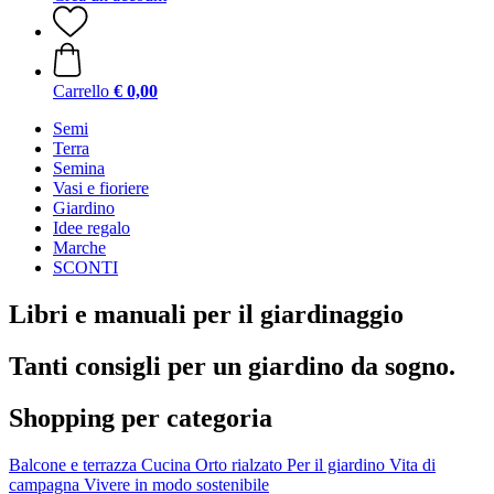
Carrello
€ 0,00
Semi
Terra
Semina
Vasi e fioriere
Giardino
Idee regalo
Marche
SCONTI
Libri e manuali per il giardinaggio
Tanti consigli per un giardino da sogno.
Shopping per categoria
Balcone e terrazza
Cucina
Orto rialzato
Per il giardino
Vita di
campagna
Vivere in modo sostenibile