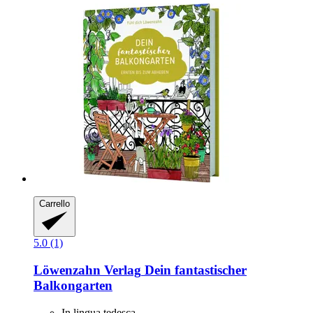
Carrello
5.0 (1)
Löwenzahn Verlag
Dein fantastischer
Balkongarten
In lingua tedesca