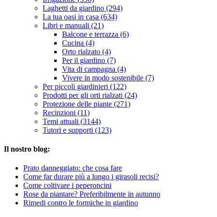
Laghetti da giardino (294)
La tua oasi in casa (634)
Libri e manuali (21)
Balcone e terrazza (6)
Cucina (4)
Orto rialzato (4)
Per il giardino (7)
Vita di campagna (4)
Vivere in modo sostenibile (7)
Per piccoli giardinieri (122)
Prodotti per gli orti rialzati (24)
Protezione delle piante (271)
Recinzioni (11)
Temi attuali (3144)
Tutori e supporti (123)
Il nostro blog:
Prato danneggiato: che cosa fare
Come far durare più a lungo i girasoli recisi?
Come coltivare i peperoncini
Rose da piantare? Preferibilmente in autunno
Rimedi contro le formiche in giardino