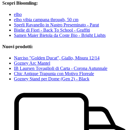
Scopri Bloomling:
elho
elho vibia campana through, 50 cm
Sperli Ravanello in Nastro Preseminato - Parat
Biglie di Fiori - Back To School - Graffiti
Samen Maier Bietola da Coste Bio - Bright Lights
Nuovi prodotti:
Narciso "Golden Ducat", Giallo, Misura 12/14
Gozney Arc Mantel
IB Laursen Tovaglioli di Carta - Corona Autunnale
Chic Antique Trapunta con Motivo Floreale
Gozney Stand per Dome (Gen 2) - Black