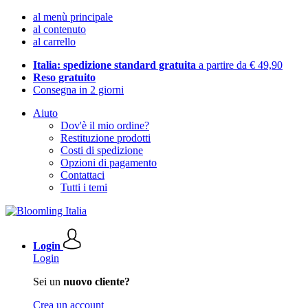
al menù principale
al contenuto
al carrello
Italia: spedizione standard gratuita
a partire da € 49,90
Reso gratuito
Consegna in 2 giorni
Aiuto
Dov'è il mio ordine?
Restituzione prodotti
Costi di spedizione
Opzioni di pagamento
Contattaci
Tutti i temi
Login
Login
Sei un
nuovo cliente?
Crea un account