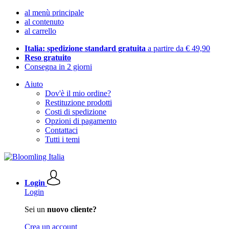
al menù principale
al contenuto
al carrello
Italia: spedizione standard gratuita
a partire da € 49,90
Reso gratuito
Consegna in 2 giorni
Aiuto
Dov'è il mio ordine?
Restituzione prodotti
Costi di spedizione
Opzioni di pagamento
Contattaci
Tutti i temi
Login
Login
Sei un
nuovo cliente?
Crea un account