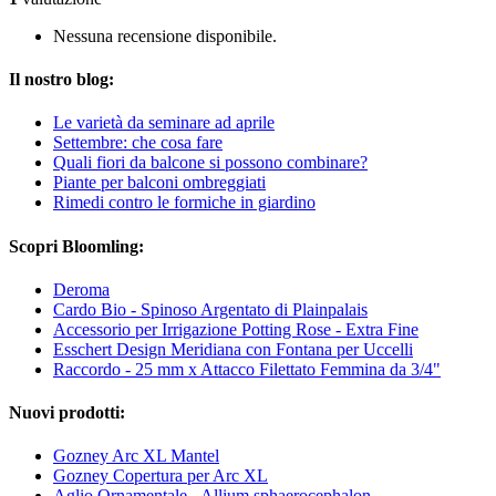
Nessuna recensione disponibile.
Il nostro blog:
Le varietà da seminare ad aprile
Settembre: che cosa fare
Quali fiori da balcone si possono combinare?
Piante per balconi ombreggiati
Rimedi contro le formiche in giardino
Scopri Bloomling:
Deroma
Cardo Bio - Spinoso Argentato di Plainpalais
Accessorio per Irrigazione Potting Rose - Extra Fine
Esschert Design Meridiana con Fontana per Uccelli
Raccordo - 25 mm x Attacco Filettato Femmina da 3/4"
Nuovi prodotti:
Gozney Arc XL Mantel
Gozney Copertura per Arc XL
Aglio Ornamentale - Allium sphaerocephalon