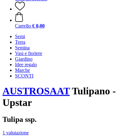
Carrello
€ 0,00
Semi
Terra
Semina
Vasi e fioriere
Giardino
Idee regalo
Marche
SCONTI
AUSTROSAAT
Tulipano -
Upstar
Tulipa ssp.
1 valutazione