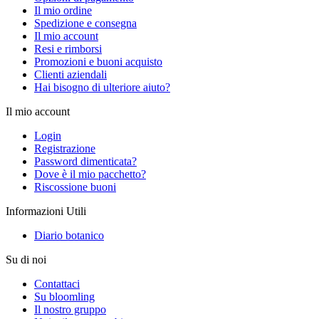
Il mio ordine
Spedizione e consegna
Il mio account
Resi e rimborsi
Promozioni e buoni acquisto
Clienti aziendali
Hai bisogno di ulteriore aiuto?
Il mio account
Login
Registrazione
Password dimenticata?
Dove è il mio pacchetto?
Riscossione buoni
Informazioni Utili
Diario botanico
Su di noi
Contattaci
Su bloomling
Il nostro gruppo