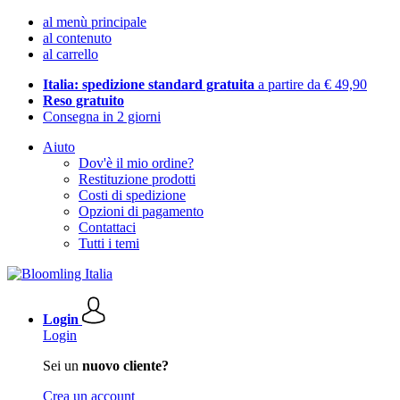
al menù principale
al contenuto
al carrello
Italia: spedizione standard gratuita
a partire da € 49,90
Reso gratuito
Consegna in 2 giorni
Aiuto
Dov'è il mio ordine?
Restituzione prodotti
Costi di spedizione
Opzioni di pagamento
Contattaci
Tutti i temi
Login
Login
Sei un
nuovo cliente?
Crea un account