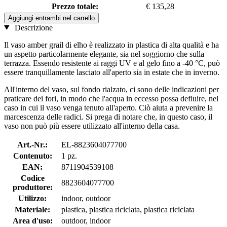
Prezzo totale:
€ 135,28
Aggiungi entrambi nel carrello
Descrizione
Il vaso amber grail di elho è realizzato in plastica di alta qualità e ha
un aspetto particolarmente elegante, sia nel soggiorno che sulla
terrazza. Essendo resistente ai raggi UV e al gelo fino a -40 °C, può
essere tranquillamente lasciato all'aperto sia in estate che in inverno.
All'interno del vaso, sul fondo rialzato, ci sono delle indicazioni per
praticare dei fori, in modo che l'acqua in eccesso possa defluire, nel
caso in cui il vaso venga tenuto all'aperto. Ciò aiuta a prevenire la
marcescenza delle radici. Si prega di notare che, in questo caso, il
vaso non può più essere utilizzato all'interno della casa.
Art.-Nr.:
EL-8823604077700
Contenuto:
1 pz.
EAN:
8711904539108
Codice
8823604077700
produttore:
Utilizzo:
indoor, outdoor
Materiale:
plastica, plastica riciclata, plastica riciclata
Area d'uso:
outdoor, indoor