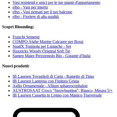
Vasi resistenti e unici per le tue piante d'appartamento
elho - Vasi per interni
elho - Vasi pensati per il tuo balcone
elho - Fioriere di alta qualità
Scopri Bloomling:
Franchi Sementi
COMPO Alghe Marine Calcaree per Bossi
SnailX Trappola per Lumache - Set
Haxnicks Woody Original Soft Tie
Samen Maier Prezzemolo Bio - Gigante d'Italia
Nuovi prodotti:
IB Laursen Tovaglioli di Carta - Rametto di Timo
IB Laursen Lanterna con Finitura Grigia
Aglio Ornamentale - Allium sphaerocephalon
AUSTROSAAT Croco "Snowbunting", Bianco, Misura 5/+
IB Laursen Cassetta in Legno con Manico Trasversale