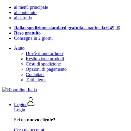
al menù principale
al contenuto
al carrello
Italia: spedizione standard gratuita
a partire da € 49,90
Reso gratuito
Consegna in 2 giorni
Aiuto
Dov'è il mio ordine?
Restituzione prodotti
Costi di spedizione
Opzioni di pagamento
Contattaci
Tutti i temi
Login
Login
Sei un
nuovo cliente?
Crea un account