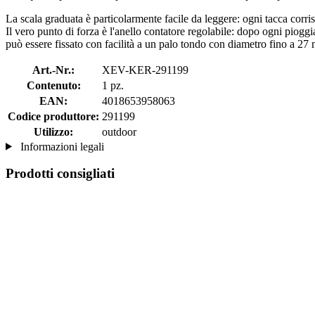
La scala graduata è particolarmente facile da leggere: ogni tacca corr
Il vero punto di forza è l'anello contatore regolabile: dopo ogni pioggi
può essere fissato con facilità a un palo tondo con diametro fino a 27
Art.-Nr.:
XEV-KER-291199
Contenuto:
1 pz.
EAN:
4018653958063
Codice produttore:
291199
Utilizzo:
outdoor
Informazioni legali
Prodotti consigliati