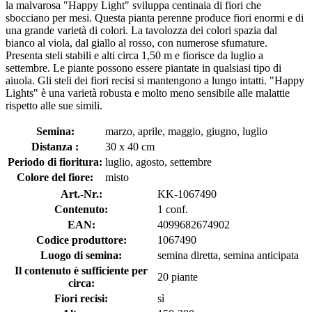
la malvarosa "Happy Light" sviluppa centinaia di fiori che
sbocciano per mesi. Questa pianta perenne produce fiori enormi e di
una grande varietà di colori. La tavolozza dei colori spazia dal
bianco al viola, dal giallo al rosso, con numerose sfumature.
Presenta steli stabili e alti circa 1,50 m e fiorisce da luglio a
settembre. Le piante possono essere piantate in qualsiasi tipo di
aiuola. Gli steli dei fiori recisi si mantengono a lungo intatti. "Happy
Lights" è una varietà robusta e molto meno sensibile alle malattie
rispetto alle sue simili.
Semina:
marzo, aprile, maggio, giugno, luglio
Distanza :
30 x 40 cm
Periodo di fioritura:
luglio, agosto, settembre
Colore del fiore:
misto
Art.-Nr.:
KK-1067490
Contenuto:
1 conf.
EAN:
4099682674902
Codice produttore:
1067490
Luogo di semina:
semina diretta, semina anticipata
Il contenuto è sufficiente per
20 piante
circa:
Fiori recisi:
sì