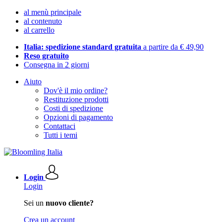
al menù principale
al contenuto
al carrello
Italia: spedizione standard gratuita
a partire da € 49,90
Reso gratuito
Consegna in 2 giorni
Aiuto
Dov'è il mio ordine?
Restituzione prodotti
Costi di spedizione
Opzioni di pagamento
Contattaci
Tutti i temi
Login
Login
Sei un
nuovo cliente?
Crea un account