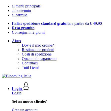
al menù principale
al contenuto
al carrello
Italia: spedizione standard gratuita
a partire da € 49,90
Reso gratuito
Consegna in 2 giorni
Aiuto
Dov'è il mio ordine?
Restituzione prodotti
Costi di spedizione
Opzioni di pagamento
Contattaci
Tutti i temi
Login
Login
Sei un
nuovo cliente?
Crea un account