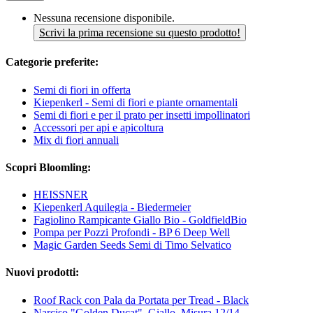
Nessuna recensione disponibile.
Scrivi la prima recensione su questo prodotto!
Categorie preferite:
Semi di fiori in offerta
Kiepenkerl - Semi di fiori e piante ornamentali
Semi di fiori e per il prato per insetti impollinatori
Accessori per api e apicoltura
Mix di fiori annuali
Scopri Bloomling:
HEISSNER
Kiepenkerl Aquilegia - Biedermeier
Fagiolino Rampicante Giallo Bio - GoldfieldBio
Pompa per Pozzi Profondi - BP 6 Deep Well
Magic Garden Seeds Semi di Timo Selvatico
Nuovi prodotti:
Roof Rack con Pala da Portata per Tread - Black
Narciso "Golden Ducat", Giallo, Misura 12/14