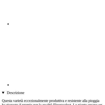
Descrizione
Questa varietà eccezionalmente produttiva e resistente alla pioggia
ha ricevuto il premio per la qualità Fleuroselect. Le piante creano un