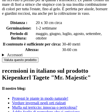
mare di fiori a strisce che stupisce con la sua insolita combinazione
di colori per tutta l'estate, fino al gelo. È perfetta per aiuole, borsure
e giardini rocciosi, ma anche per la coltivazione in vaso.
Distanza :
20 x 30 cm circa
Germinazione:
1-2 settimane
Periodo di
maggio, giugno, luglio, agosto, settembre,
fioritura:
ottobre
Il contenuto è sufficiente per circa:
30-40 metri
Altezza:
30-60 cm
Accessori
Valuta questo prodotto
recensioni in italiano sul prodotto
Kiepenkerl Tagete "Mr. Majestic"
Il nostro blog:
Proteggi le piante in modo naturale!
Verdure invernali negli orti rialzati
Muffa sul terriccio: innocua o pericolosa?
Addio foglie di pomodoro che si arricciano