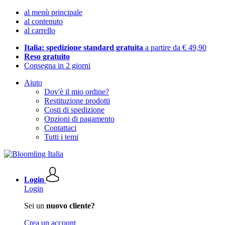
al menù principale
al contenuto
al carrello
Italia: spedizione standard gratuita
a partire da € 49,90
Reso gratuito
Consegna in 2 giorni
Aiuto
Dov'è il mio ordine?
Restituzione prodotti
Costi di spedizione
Opzioni di pagamento
Contattaci
Tutti i temi
Login
Login
Sei un
nuovo cliente?
Crea un account