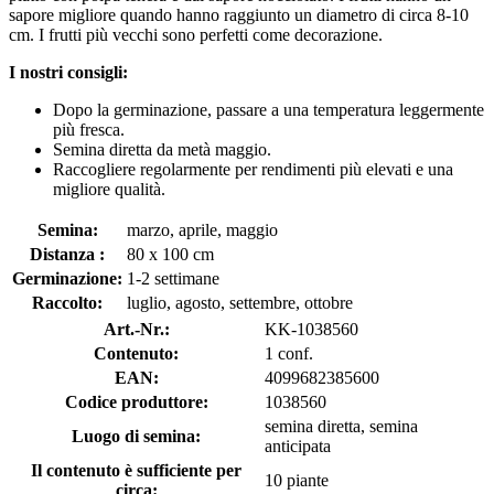
sapore migliore quando hanno raggiunto un diametro di circa 8-10
cm. I frutti più vecchi sono perfetti come decorazione.
I nostri consigli:
Dopo la germinazione, passare a una temperatura leggermente
più fresca.
Semina diretta da metà maggio.
Raccogliere regolarmente per rendimenti più elevati e una
migliore qualità.
Semina:
marzo, aprile, maggio
Distanza :
80 x 100 cm
Germinazione:
1-2 settimane
Raccolto:
luglio, agosto, settembre, ottobre
Art.-Nr.:
KK-1038560
Contenuto:
1 conf.
EAN:
4099682385600
Codice produttore:
1038560
semina diretta, semina
Luogo di semina:
anticipata
Il contenuto è sufficiente per
10 piante
circa: