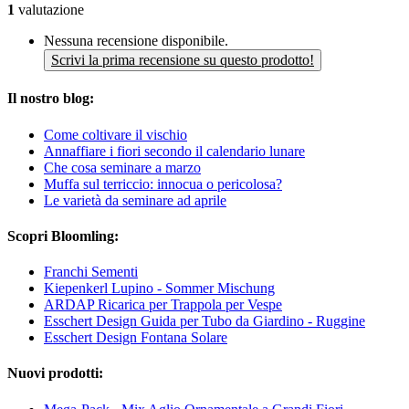
1
valutazione
Nessuna recensione disponibile.
Scrivi la prima recensione su questo prodotto!
Il nostro blog:
Come coltivare il vischio
Annaffiare i fiori secondo il calendario lunare
Che cosa seminare a marzo
Muffa sul terriccio: innocua o pericolosa?
Le varietà da seminare ad aprile
Scopri Bloomling:
Franchi Sementi
Kiepenkerl Lupino - Sommer Mischung
ARDAP Ricarica per Trappola per Vespe
Esschert Design Guida per Tubo da Giardino - Ruggine
Esschert Design Fontana Solare
Nuovi prodotti: