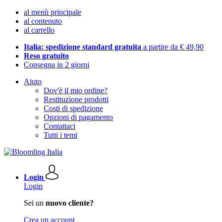
al menù principale
al contenuto
al carrello
Italia: spedizione standard gratuita
a partire da € 49,90
Reso gratuito
Consegna in 2 giorni
Aiuto
Dov'è il mio ordine?
Restituzione prodotti
Costi di spedizione
Opzioni di pagamento
Contattaci
Tutti i temi
Login
Login
Sei un
nuovo cliente?
Crea un account