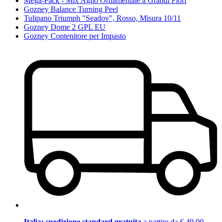
Mega-Pack - Mix Aglio Ornamentale a Grandi Fiori
Gozney Balance Turning Peel
Tulipano Triumph "Seadov", Rosso, Misura 10/11
Gozney Dome 2 GPL EU
Gozney Contenitore per Impasto
Italia: spedizione standard gratuita
a partire da € 49,90