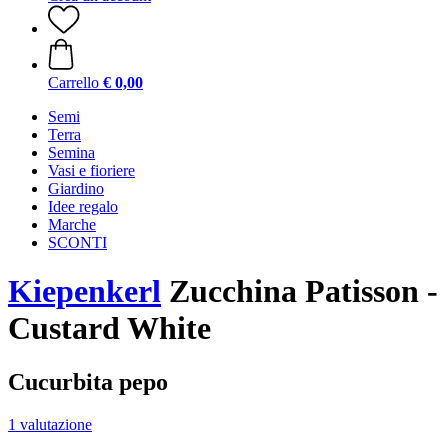
Carrello
€ 0,00
Semi
Terra
Semina
Vasi e fioriere
Giardino
Idee regalo
Marche
SCONTI
Kiepenkerl
Zucchina Patisson -
Custard White
Cucurbita pepo
1 valutazione