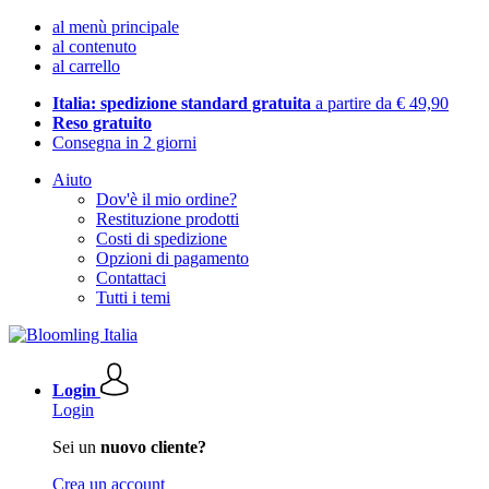
al menù principale
al contenuto
al carrello
Italia: spedizione standard gratuita
a partire da € 49,90
Reso gratuito
Consegna in 2 giorni
Aiuto
Dov'è il mio ordine?
Restituzione prodotti
Costi di spedizione
Opzioni di pagamento
Contattaci
Tutti i temi
Login
Login
Sei un
nuovo cliente?
Crea un account