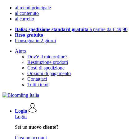
al menù principale
al contenuto
al carrello
Italia: spedizione standard gratuita
a partire da € 49,90
Reso gratuito
Consegna in 2 giorni
Aiuto
Dov'è il mio ordine?
Restituzione prodotti
Costi di spedizione
Opzioni di pagamento
Contattaci
Tutti i temi
Login
Login
Sei un
nuovo cliente?
Crea un account