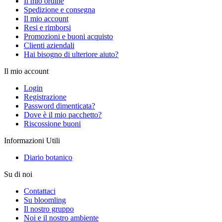
Il mio ordine
Spedizione e consegna
Il mio account
Resi e rimborsi
Promozioni e buoni acquisto
Clienti aziendali
Hai bisogno di ulteriore aiuto?
Il mio account
Login
Registrazione
Password dimenticata?
Dove è il mio pacchetto?
Riscossione buoni
Informazioni Utili
Diario botanico
Su di noi
Contattaci
Su bloomling
Il nostro gruppo
Noi e il nostro ambiente