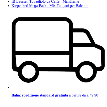
IB Laursen Tovagliolo da Caffè - Margherite
Kiepenkerl Mega-Pack - Mix Tulipani per Balcone
Italia: spedizione standard gratuita
a partire da € 49,90