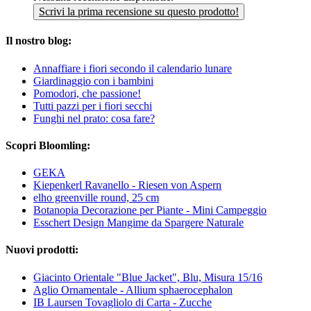
Scrivi la prima recensione su questo prodotto!
Il nostro blog:
Annaffiare i fiori secondo il calendario lunare
Giardinaggio con i bambini
Pomodori, che passione!
Tutti pazzi per i fiori secchi
Funghi nel prato: cosa fare?
Scopri Bloomling:
GEKA
Kiepenkerl Ravanello - Riesen von Aspern
elho greenville round, 25 cm
Botanopia Decorazione per Piante - Mini Campeggio
Esschert Design Mangime da Spargere Naturale
Nuovi prodotti:
Giacinto Orientale "Blue Jacket", Blu, Misura 15/16
Aglio Ornamentale - Allium sphaerocephalon
IB Laursen Tovagliolo di Carta - Zucche