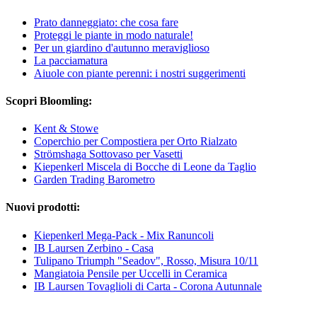
Prato danneggiato: che cosa fare
Proteggi le piante in modo naturale!
Per un giardino d'autunno meraviglioso
La pacciamatura
Aiuole con piante perenni: i nostri suggerimenti
Scopri Bloomling:
Kent & Stowe
Coperchio per Compostiera per Orto Rialzato
Strömshaga Sottovaso per Vasetti
Kiepenkerl Miscela di Bocche di Leone da Taglio
Garden Trading Barometro
Nuovi prodotti:
Kiepenkerl Mega-Pack - Mix Ranuncoli
IB Laursen Zerbino - Casa
Tulipano Triumph "Seadov", Rosso, Misura 10/11
Mangiatoia Pensile per Uccelli in Ceramica
IB Laursen Tovaglioli di Carta - Corona Autunnale