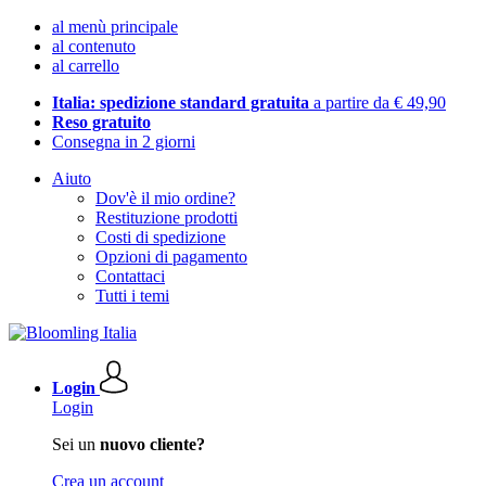
al menù principale
al contenuto
al carrello
Italia: spedizione standard gratuita
a partire da € 49,90
Reso gratuito
Consegna in 2 giorni
Aiuto
Dov'è il mio ordine?
Restituzione prodotti
Costi di spedizione
Opzioni di pagamento
Contattaci
Tutti i temi
Login
Login
Sei un
nuovo cliente?
Crea un account