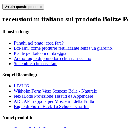
Valuta questo prodotto
recensioni in italiano sul prodotto Boltze 
Il nostro blog:
Funghi nel prato: cosa fare?
Bokashi: come produrre fertilizzante senza un giardino!
Piante per balconi ombreggiati
Addio foglie di pomodoro che si arricciano
Settembre: che cosa fare
Scopri Bloomling:
LIVLIG
Wikholm Form Vaso Sospeso Belle - Naturale
NexaLotte Protezione Tessuti da Appendere
ARDAP Trappola per Moscerini della Frutta
Biglie di Fiori - Back To School - Graffiti
Nuovi prodotti: