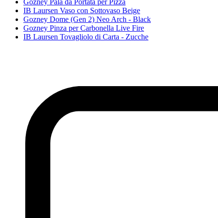
Gozney Pala da Portata per Pizza
IB Laursen Vaso con Sottovaso Beige
Gozney Dome (Gen 2) Neo Arch - Black
Gozney Pinza per Carbonella Live Fire
IB Laursen Tovagliolo di Carta - Zucche