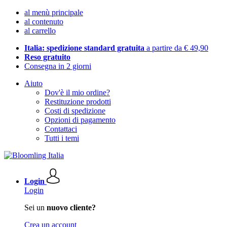
al menù principale
al contenuto
al carrello
Italia: spedizione standard gratuita
a partire da € 49,90
Reso gratuito
Consegna in 2 giorni
Aiuto
Dov'è il mio ordine?
Restituzione prodotti
Costi di spedizione
Opzioni di pagamento
Contattaci
Tutti i temi
Login
Login
Sei un
nuovo cliente?
Crea un account