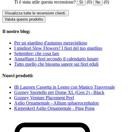
Ti è stata utile questa recensione?
(0)
(0)
Sì
No
Visualizza tutte le recensioni clienti.
Valuta questo prodotto
Il nostro blog:
Per un giardino d'autunno meraviglioso
I migliori Slow Flowers? I fiori del tuo giardino
Settembre: che cosa fare
Annaffiare i fiori secondo il calendario lunare
Tutto quello che bisogna sapere sui fiori eduli
Nuovi prodotti:
IB Laursen Cassetta in Legno con Manico Trasversale
Gozney Sportello per Dome XL (Gen 2) - Black
Gozney Venture Placement Peel
Aglio Ornamentale - Allium sphaerocephalon
Kiepenkerl Aglio Ornamentale - Ping Pong