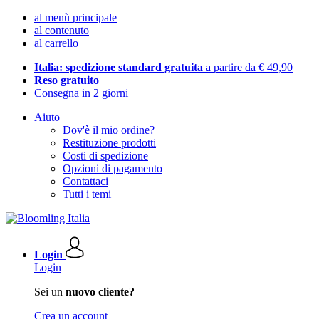
al menù principale
al contenuto
al carrello
Italia: spedizione standard gratuita
a partire da € 49,90
Reso gratuito
Consegna in 2 giorni
Aiuto
Dov'è il mio ordine?
Restituzione prodotti
Costi di spedizione
Opzioni di pagamento
Contattaci
Tutti i temi
Login
Login
Sei un
nuovo cliente?
Crea un account