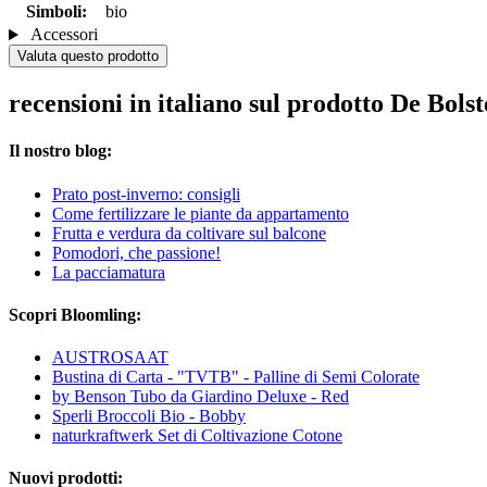
Simboli:
bio
Accessori
Valuta questo prodotto
recensioni in italiano sul prodotto De Bolst
Il nostro blog:
Prato post-inverno: consigli
Come fertilizzare le piante da appartamento
Frutta e verdura da coltivare sul balcone
Pomodori, che passione!
La pacciamatura
Scopri Bloomling:
AUSTROSAAT
Bustina di Carta - "TVTB" - Palline di Semi Colorate
by Benson Tubo da Giardino Deluxe - Red
Sperli Broccoli Bio - Bobby
naturkraftwerk Set di Coltivazione Cotone
Nuovi prodotti: