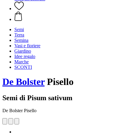
Semi
Terra
Semina
Vasi e fioriere
Giardino
Idee regalo
Marche
SCONTI
De Bolster
Pisello
Semi di Pisum sativum
De Bolster Pisello