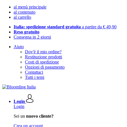
al menù principale
al contenuto
al carrello
Italia: spedizione standard gratuita
a partire da € 49,90
Reso gratuito
Consegna in 2 giorni
Aiuto
Dov'è il mio ordine?
Restituzione prodotti
Costi di spedizione
Opzioni di pagamento
Contattaci
Tutti i temi
Login
Login
Sei un
nuovo cliente?
Crea un account