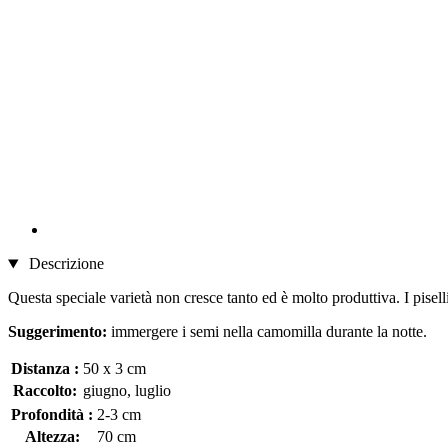
Descrizione
Questa speciale varietà non cresce tanto ed è molto produttiva. I pisel
Suggerimento:
immergere i semi nella camomilla durante la notte.
Distanza :
50 x 3 cm
Raccolto:
giugno, luglio
Profondità :
2-3 cm
Altezza:
70 cm