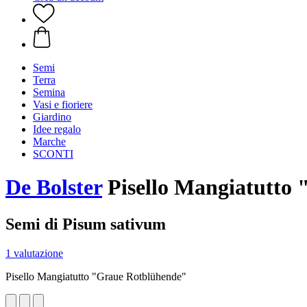
Semi
Terra
Semina
Vasi e fioriere
Giardino
Idee regalo
Marche
SCONTI
De Bolster
Pisello Mangiatutto
Semi di Pisum sativum
1 valutazione
Pisello Mangiatutto "Graue Rotblühende"