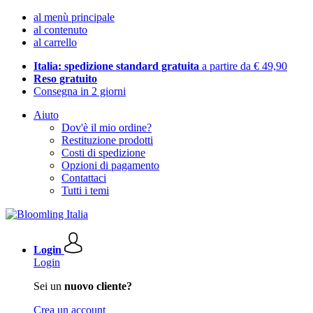
al menù principale
al contenuto
al carrello
Italia: spedizione standard gratuita
a partire da € 49,90
Reso gratuito
Consegna in 2 giorni
Aiuto
Dov'è il mio ordine?
Restituzione prodotti
Costi di spedizione
Opzioni di pagamento
Contattaci
Tutti i temi
Login
Login
Sei un
nuovo cliente?
Crea un account