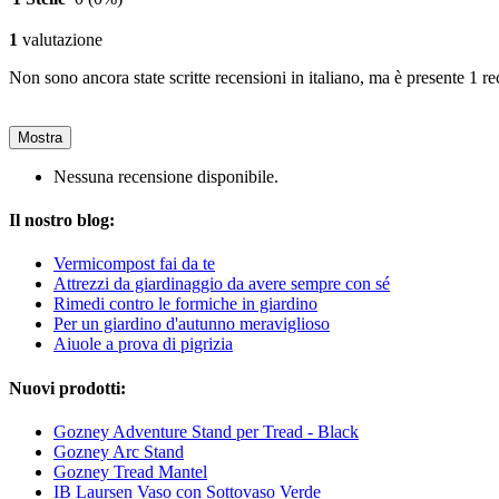
1
valutazione
Non sono ancora state scritte recensioni in italiano, ma è presente 1 re
Mostra
Nessuna recensione disponibile.
Il nostro blog:
Vermicompost fai da te
Attrezzi da giardinaggio da avere sempre con sé
Rimedi contro le formiche in giardino
Per un giardino d'autunno meraviglioso
Aiuole a prova di pigrizia
Nuovi prodotti:
Gozney Adventure Stand per Tread - Black
Gozney Arc Stand
Gozney Tread Mantel
IB Laursen Vaso con Sottovaso Verde