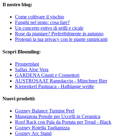
Il nostro blog:
Come coltivare il vischio
Funghi nel prato: cosa fare?
Un concerto estivo di grilli e cicale
Rose da piantare? Preferibilmente in autunno
Proteggi la tua privacy con le piante rampicanti
Scopri Bloomling:
Prosperplast
Saflax Aloe Vera
GARDENA Giunti e Connettori
AUSTROSAAT Ramolaccio - Münchner Bier
Kiepenkerl Pastinaca - Halblange weiße
Nuovi prodotti:
Gozney Balance Turning Peel
Mangiatoia Pensile per Uccelli in Ceramica
Roof Rack con Pala da Portata per Tread - Black
Gozney Rotella Tagliapizza
Gozney Arc Stand