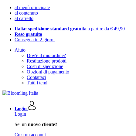
al menù principale
al contenuto
al carrello
Italia: spedizione standard gratuita
a partire da € 49,90
Reso gratuito
Consegna in 2 giorni
Aiuto
Dov'è il mio ordine?
Restituzione prodotti
Costi di spedizione
Opzioni di pagamento
Contattaci
Tutti i temi
Login
Login
Sei un
nuovo cliente?
Crea un account