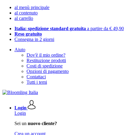
al menù principale
al contenuto
al carrello
Italia: spedizione standard gratuita
a partire da € 49,90
Reso gratuito
Consegna in 2 giorni
Aiuto
Dov'è il mio ordine?
Restituzione prodotti
Costi di spedizione
Opzioni di pagamento
Contattaci
Tutti i temi
Login
Login
Sei un
nuovo cliente?
Crea un account