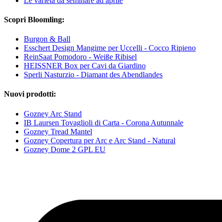
Le varietà da seminare ad aprile
Scopri Bloomling:
Burgon & Ball
Esschert Design Mangime per Uccelli - Cocco Ripieno
ReinSaat Pomodoro - Weiße Ribisel
HEISSNER Box per Cavi da Giardino
Sperli Nasturzio - Diamant des Abendlandes
Nuovi prodotti:
Gozney Arc Stand
IB Laursen Tovaglioli di Carta - Corona Autunnale
Gozney Tread Mantel
Gozney Copertura per Arc e Arc Stand - Natural
Gozney Dome 2 GPL EU