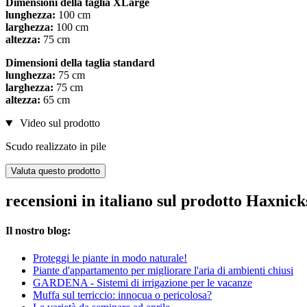
Dimensioni della taglia XLarge
lunghezza:
100 cm
larghezza:
100 cm
altezza:
75 cm
Dimensioni della taglia standard
lunghezza:
75 cm
larghezza:
75 cm
altezza:
65 cm
Video sul prodotto
Scudo realizzato in pile
Valuta questo prodotto
recensioni in italiano sul prodotto Haxnic
Il nostro blog:
Proteggi le piante in modo naturale!
Piante d'appartamento per migliorare l'aria di ambienti chiusi
GARDENA - Sistemi di irrigazione per le vacanze
Muffa sul terriccio: innocua o pericolosa?