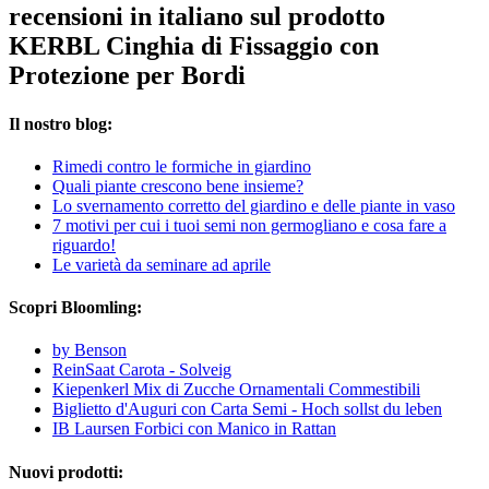
recensioni in italiano sul prodotto
KERBL Cinghia di Fissaggio con
Protezione per Bordi
Il nostro blog:
Rimedi contro le formiche in giardino
Quali piante crescono bene insieme?
Lo svernamento corretto del giardino e delle piante in vaso
7 motivi per cui i tuoi semi non germogliano e cosa fare a
riguardo!
Le varietà da seminare ad aprile
Scopri Bloomling:
by Benson
ReinSaat Carota - Solveig
Kiepenkerl Mix di Zucche Ornamentali Commestibili
Biglietto d'Auguri con Carta Semi - Hoch sollst du leben
IB Laursen Forbici con Manico in Rattan
Nuovi prodotti: