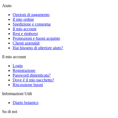
Aiuto
Opzioni di pagamento
Il mio ordine
Spedizione e consegna
Il mio account
Resi e rimborsi
Promozioni e buoni acquisto
Clienti aziendali
Hai bisogno di ulteriore aiuto?
Il mio account
Login
Registrazione
Password dimenticata?
Dove è il mio pacchetto?
Riscossione buoni
Informazioni Utili
Diario botanico
Su di noi