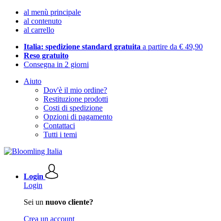
al menù principale
al contenuto
al carrello
Italia: spedizione standard gratuita
a partire da € 49,90
Reso gratuito
Consegna in 2 giorni
Aiuto
Dov'è il mio ordine?
Restituzione prodotti
Costi di spedizione
Opzioni di pagamento
Contattaci
Tutti i temi
Login
Login
Sei un
nuovo cliente?
Crea un account